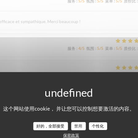
服务
:
5
/5
氛围
:
5
/5
菜单
:
5
/5
质价比
:
 efficace et sympathique. Merci beaucoup !
服务
:
4
/5
氛围
:
5
/5
菜单
:
5
/5
质价比
:
服务
:
5
/5
氛围
:
4
/5
菜单
:
5
/5
质价比
:
服务
:
5
/5
氛围
:
4
/5
菜单
:
5
/5
质价比
:
这个网站使用cookie， 并让您可以控制想要激活的内容。
accueil et un service irréprochables. Moins de monde que chez les voisins
好的，全部接受
禁用
个性化
ommes régalés !
保密政策