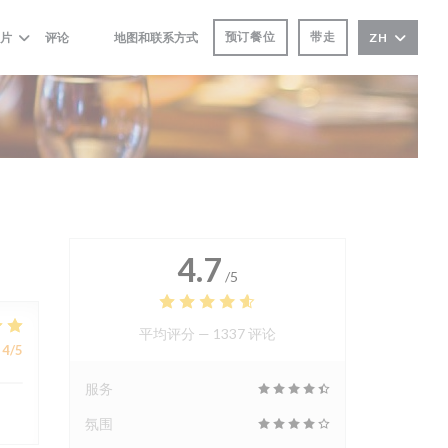
预订餐位
带走
片
评论
地图和联系方式
ZH
((在新窗口中打开))
((在新窗口中打开))
4.7
/5
平均评分 —
1337 评论
4
/5
服务
氛围