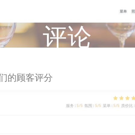
菜单
照
评论
们的顾客评分
服务
:
5
/5
氛围
:
5
/5
菜单
:
5
/5
质价比
: