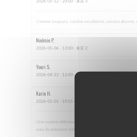
2026-05-12
- 20:00 - 来宾 3
Comme toujours, cuisine excellente, service discret,
Noémie
P
2026-05-06
- 13:00 - 来宾 2
Youri
S
2026-04-22
- 12:00 - 来宾 2
Karin
H
2026-05-01
- 19:15 - 来宾 3
Une cuisine délicieuse et pleine de saveurs, avec un 
mais ils méritent d'être plus connus car nous nous s