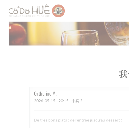
Cookie管理面板
我
Catherine
M
2026-05-15
- 20:15 - 来宾 2
De très bons plats : de l'entrée jusqu'au dessert !