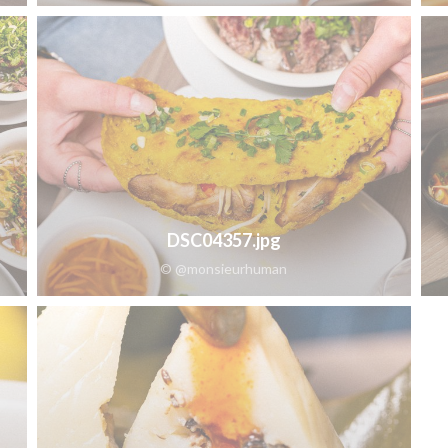
DSC04357.jpg
© @monsieurhuman