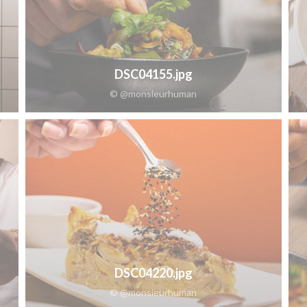
DSC04155.jpg
© @monsieurhuman
DSC04220.jpg
© @monsieurhuman