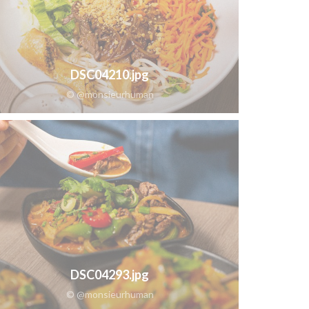
DSC04210.jpg
© @monsieurhuman
DSC04293.jpg
© @monsieurhuman