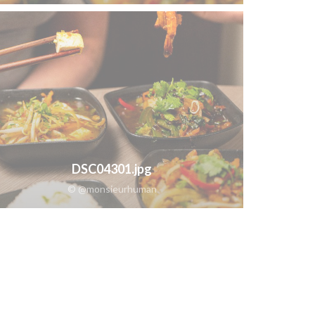
DSC04301.jpg
© @monsieurhuman