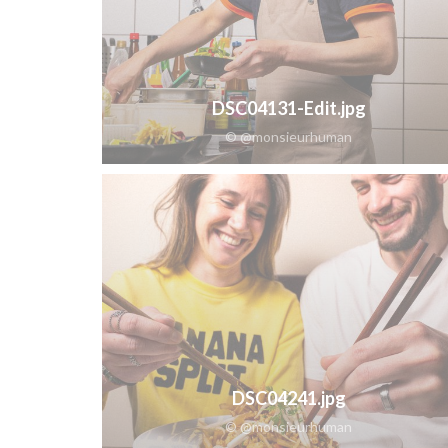
DSC04131-Edit.jpg
© @monsieurhuman
DSC04241.jpg
© @monsieurhuman