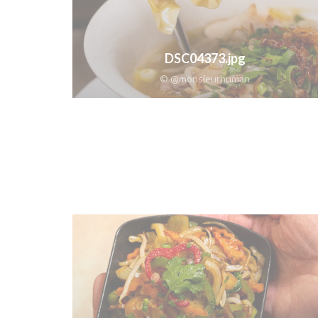
DSC04373.jpg
© @monsieurhuman