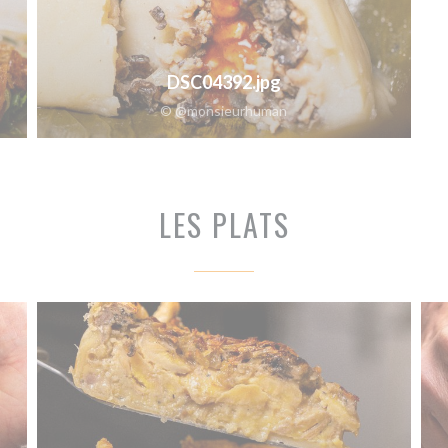
DSC04392.jpg
© @monsieurhuman
LES PLATS