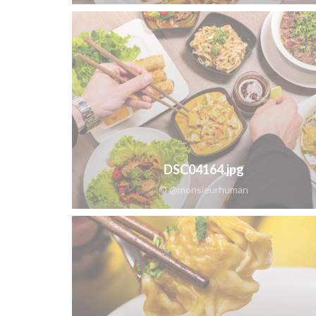
DSC04164.jpg
© @monsieurhuman