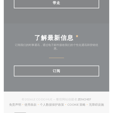
带走
了解最新信息
*
订阅我们的时事通讯，通过电子邮件接收我们的个性化通讯和营销优
惠。
订阅
((在新窗口中打开
© 2026 LE CO DO HUE — 餐馆网站创建者
ZENCHEF
免责声明
使用条款
个人数据保护政策
COOKIE 策略
无障碍设施
((在新窗口中打开))
((在新窗口中打开))
((在新窗口中打开))
((在新窗口中打开))
((在新窗口中