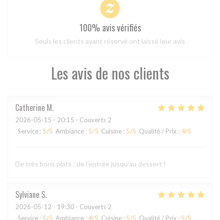
100% avis vérifiés
Seuls les clients ayant réservé ont laissé leur avis
Les avis de nos clients
Catherine
M
2026-05-15
- 20:15 - Couverts 2
Service
:
5
/5
Ambiance
:
5
/5
Cuisine
:
5
/5
Qualité / Prix
:
4
/5
De très bons plats : de l'entrée jusqu'au dessert !
Sylviane
S
2026-05-12
- 19:30 - Couverts 2
Service
:
5
/5
Ambiance
:
4
/5
Cuisine
:
5
/5
Qualité / Prix
:
5
/5