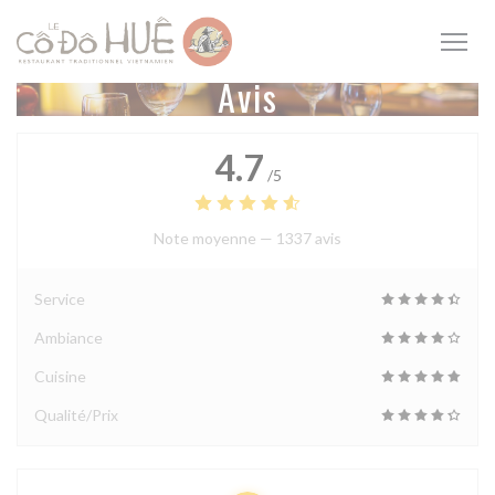
Personnalisation de vos choix en matière de cookies
Avis
4.7
/5
Note moyenne —
1337 avis
Service
Ambiance
Cuisine
Qualité/Prix