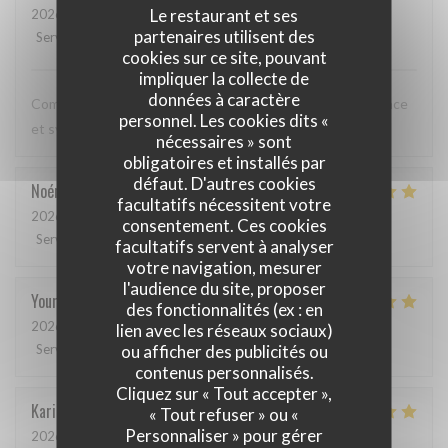
Le restaurant et ses
2026-05-12
- 20:00 - Couverts 3
partenaires utilisent des
Service
:
5
/5
Ambiance
:
5
/5
Cuisine
:
5
/5
Qualité / Prix
:
5
/5
cookies sur ce site, pouvant
impliquer la collecte de
données à caractère
Comme toujours, cuisine excellente, service discret, efficace
personnel. Les cookies dits «
et sympathique. Merci beaucoup !
nécessaires » sont
obligatoires et installés par
défaut. D'autres cookies
Noémie
P
facultatifs nécessitent votre
2026-05-06
- 13:00 - Couverts 2
consentement. Ces cookies
Service
:
4
/5
Ambiance
:
5
/5
Cuisine
:
5
/5
Qualité / Prix
:
5
/5
facultatifs servent à analyser
votre navigation, mesurer
l'audience du site, proposer
Youri
S
des fonctionnalités (ex : en
2026-04-22
- 12:00 - Couverts 2
lien avec les réseaux sociaux)
ou afficher des publicités ou
Service
:
5
/5
Ambiance
:
4
/5
Cuisine
:
5
/5
Qualité / Prix
:
4
/5
contenus personnalisés.
Cliquez sur « Tout accepter »,
Karin
H
« Tout refuser » ou «
Personnaliser » pour gérer
2026-05-01
- 19:15 - Couverts 3