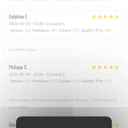
Delphine
E
2026-05-14
- 13:30 - Couverts 5
Service
:
5
/5
Ambiance
:
4
/5
Cuisine
:
5
/5
Qualité / Prix
:
4
/5
Excellent repas
Philippe
S
2026-05-14
- 12:30 - Couverts 2
Service
:
5
/5
Ambiance
:
5
/5
Cuisine
:
5
/5
Qualité / Prix
:
5
/5
Plats exquis Accueil très agréable et aimable. Cadre sobre et
accueillant.
Bénédicte
C