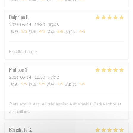
Delphine
E
2026-05-14
- 13:30 - 来宾 5
服务
:
5
/5
氛围
:
4
/5
菜单
:
5
/5
质价比
:
4
/5
Excellent repas
Philippe
S
2026-05-14
- 12:30 - 来宾 2
服务
:
5
/5
氛围
:
5
/5
菜单
:
5
/5
质价比
:
5
/5
Plats exquis Accueil très agréable et aimable. Cadre sobre et
accueillant.
Bénédicte
C