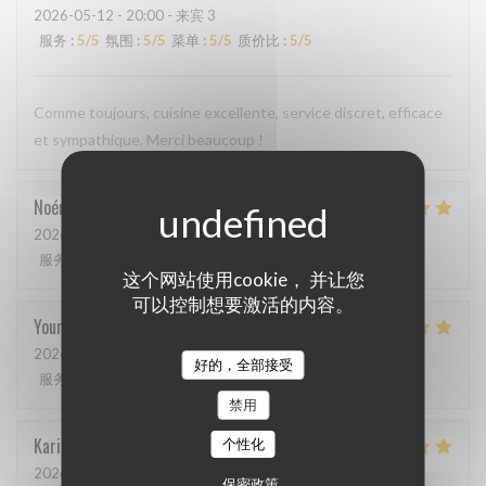
2026-05-12
- 20:00 - 来宾 3
服务
:
5
/5
氛围
:
5
/5
菜单
:
5
/5
质价比
:
5
/5
Comme toujours, cuisine excellente, service discret, efficace
et sympathique. Merci beaucoup !
Noémie
P
2026-05-06
- 13:00 - 来宾 2
服务
:
4
/5
氛围
:
5
/5
菜单
:
5
/5
质价比
:
5
/5
这个网站使用cookie， 并让您
可以控制想要激活的内容。
Youri
S
2026-04-22
- 12:00 - 来宾 2
好的，全部接受
服务
:
5
/5
氛围
:
4
/5
菜单
:
5
/5
质价比
:
4
/5
禁用
Karin
H
个性化
2026-05-01
- 19:15 - 来宾 3
保密政策