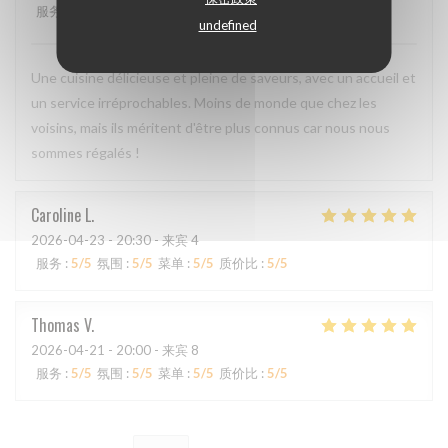
服务
:
5
/5
氛围
:
4
/5
菜单
:
5
/5
质价比
:
4
/5
undefined
Une cuisine délicieuse et pleine de saveurs, avec un accueil et
un service irréprochables. Moins de monde que chez les
voisins, mais ils méritent d'être plus connus car nous nous
sommes régalés !
Caroline
L
2026-04-23
- 20:30 - 来宾 4
服务
:
5
/5
氛围
:
5
/5
菜单
:
5
/5
质价比
:
5
/5
Thomas
V
2026-04-21
- 20:00 - 来宾 8
服务
:
5
/5
氛围
:
5
/5
菜单
:
5
/5
质价比
:
5
/5