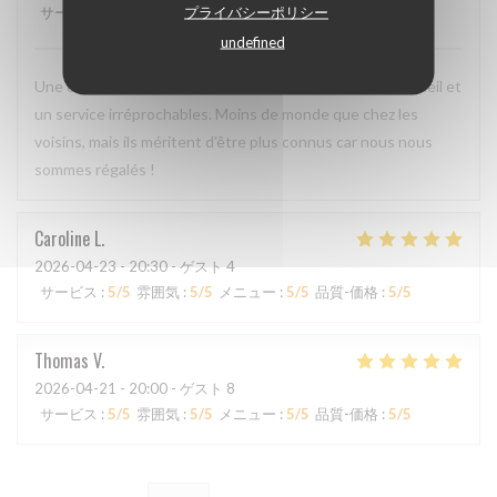
プライバシーポリシー
サービス
:
5
/5
雰囲気
:
4
/5
メニュー
:
5
/5
品質-価格
:
4
/5
undefined
Une cuisine délicieuse et pleine de saveurs, avec un accueil et
un service irréprochables. Moins de monde que chez les
voisins, mais ils méritent d'être plus connus car nous nous
sommes régalés !
Caroline
L
2026-04-23
- 20:30 - ゲスト 4
サービス
:
5
/5
雰囲気
:
5
/5
メニュー
:
5
/5
品質-価格
:
5
/5
Thomas
V
2026-04-21
- 20:00 - ゲスト 8
サービス
:
5
/5
雰囲気
:
5
/5
メニュー
:
5
/5
品質-価格
:
5
/5