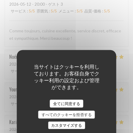
2026-05-12
- 20:00 - ゲスト 3
サービス
:
5
/5
雰囲気
:
5
/5
メニュー
:
5
/5
品質-価格
:
5
/5
Comme toujours, cuisine excellente, service discret, efficace
et sympathique. Merci beaucoup !
Noémie
P
2026-05-06
- 13:00 - ゲスト 2
当サイトはクッキーを利用し
サービス
:
4
/5
雰囲気
:
5
/5
メニュー
:
5
/5
品質-価格
:
5
/5
ております。お客様自身でク
ッキー利用の設定および管理
ができます。
Youri
S
2026-04-22
- 12:00 - ゲスト 2
全てに同意する
サービス
:
5
/5
雰囲気
:
4
/5
メニュー
:
5
/5
品質-価格
:
4
/5
すべてのクッキーを拒否する
Karin
H
カスタマイズする
2026-05-01
- 19:15 - ゲスト 3