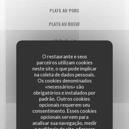
PLATS AU PORC
PLATS AU BOEUF
61 Bo Cari *
Boeuf au curry et lait de coco
O restaurante e seus
17,00 EUR
parceiros utilizam cookies
neste site, o que pode implicar
na coleta de dados pessoais.
62 Bo Xao Que Voi Ot Dalat *
Os cookies denominados
Boeuf sauté au basilic et poivron vert-rouge
«necessários» são
obrigatórios e instalados por
17,00 EUR
padrão. Outros cookies
opcionais requerem seu
consentimento. Esses cookies
63 Bo Xao Gung *
opcionais servem para
Boeuf sauté au gingembre
analisar sua navegação, medir
17,00 EUR