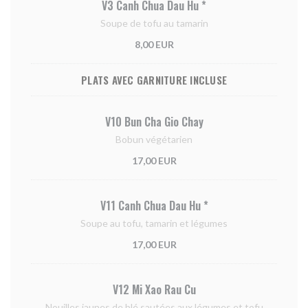
V3 Canh Chua Dau Hu *
Soupe de tofu au tamarin
8,00 EUR
PLATS AVEC GARNITURE INCLUSE
V10 Bun Cha Gio Chay
Bobun végétarien
17,00 EUR
V11 Canh Chua Dau Hu *
Soupe au tofu, tamarin et légumes
17,00 EUR
V12 Mi Xao Rau Cu
Nouilles jaunes de blé sautées aux légumes et tofu