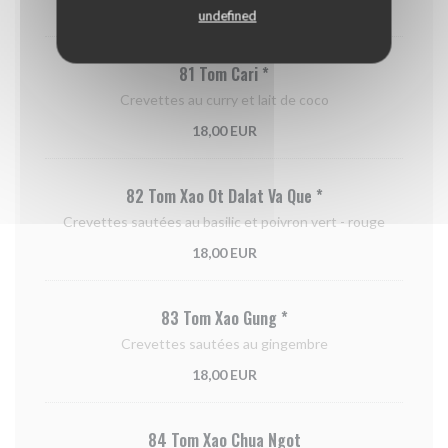
PLATS AUX CREVETTES
undefined
81 Tom Cari *
Crevettes au curry et lait de coco
18,00 EUR
82 Tom Xao Ot Dalat Va Que *
Crevettes sautées au basilic et poivron vert - rouge
18,00 EUR
83 Tom Xao Gung *
Crevettes sautées au gingembre
18,00 EUR
84 Tom Xao Chua Ngot