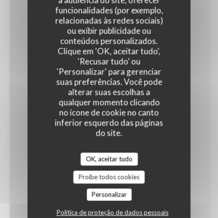
a audiência do site, oferecer
funcionalidades (por exemplo,
relacionadas às redes sociais)
PLATS AU SAUMON
ou exibir publicidade ou
conteúdos personalizados.
Clique em 'OK, aceitar tudo',
71 Ca Hoi Xao Cari *
'Recusar tudo' ou
Saumon sauté au curry et lait de coco
'Personalizar' para gerenciar
20,00 EUR
suas preferências. Você pode
alterar suas escolhas a
qualquer momento clicando
72 Ca Hoi Xao Que Voi Ot Dalat *
no ícone de cookie no canto
inferior esquerdo das páginas
Saumon sauté au basilic et au poivron vert - rouge
do site.
20,00 EUR
OK, aceitar tudo
73 Ca Hoi Xao Gung *
Proíbe todos cookies
Saumon sauté au gingembre
Personalizar
20,00 EUR
Política de proteção de dados pessoais