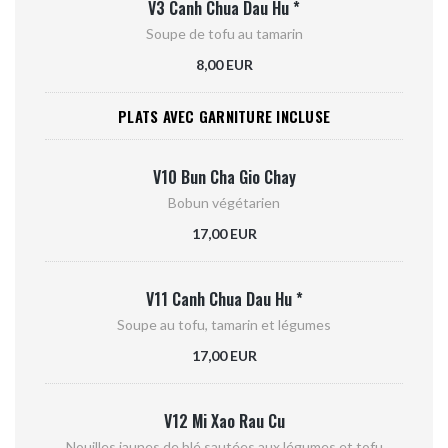
V3 Canh Chua Dau Hu *
Soupe de tofu au tamarin
8,00 EUR
PLATS AVEC GARNITURE INCLUSE
V10 Bun Cha Gio Chay
Bobun végétarien
17,00 EUR
V11 Canh Chua Dau Hu *
Soupe au tofu, tamarin et légumes
17,00 EUR
V12 Mi Xao Rau Cu
Nouilles jaunes de blé sautées aux légumes et tofu