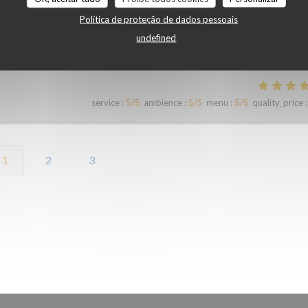
Política de proteção de dados pessoais
undefined
service
:
5
/5
ambience
:
5
/5
menu
:
5
/5
quality_price
:
service
:
5
/5
ambience
:
5
/5
menu
:
5
/5
quality_price
:
1
2
3