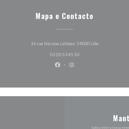
Mapa e Contacto
((abre numa nov
16 rue Nicolas Leblanc 59000 Lille
03 20 53 45 50
Facebook ((abre numa nova jane
Instagram ((abre numa nov
Mant
Subscrever a nossa news