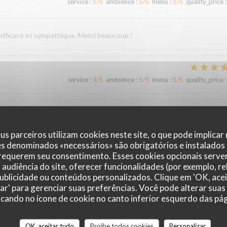
service
:
5
/5
ambience
:
5
/5
menu
:
5
/5
quality_price
:
 efficace et sympathique. Merci beaucoup !
service
:
4
/5
ambience
:
5
/5
menu
:
5
/5
quality_price
:
service
:
5
/5
ambience
:
4
/5
menu
:
5
/5
quality_price
:
us parceiros utilizam cookies neste site, o que pode implicar
es denominados «necessários» são obrigatórios e instalados
 requerem seu consentimento. Esses cookies opcionais servem
audiência do site, oferecer funcionalidades (por exemplo, r
service
:
5
/5
ambience
:
4
/5
menu
:
5
/5
quality_price
:
 publicidade ou conteúdos personalizados. Clique em 'OK, acei
zar' para gerenciar suas preferências. Você pode alterar suas
cando no ícone de cookie no canto inferior esquerdo das pági
accueil et un service irréprochables. Moins de monde que chez les voisins
ommes régalés !
OK, aceitar tudo
Proíbe todos cookies
Personalizar