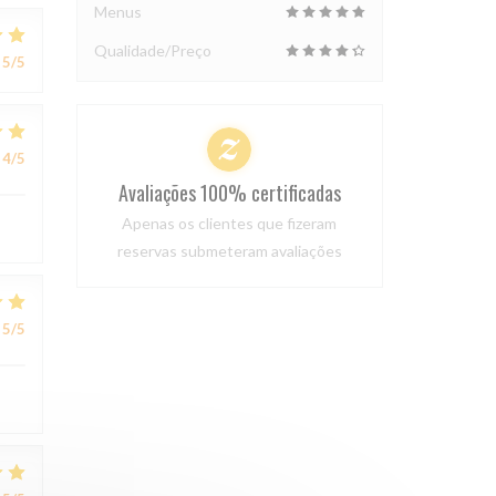
Menus
Qualidade/Preço
5
/5
4
/5
Avaliações 100% certificadas
Apenas os clientes que fizeram
reservas submeteram avaliações
5
/5