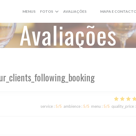
MENUS
FOTOS
AVALIAÇÕES
MAPA E CONTACT
((ABRE NUMA NOVA JANE
((ABRE NUMA NOVA JA
Avaliações
ur_clients_following_booking
service
:
5
/5
ambience
:
5
/5
menu
:
5
/5
quality_price
: