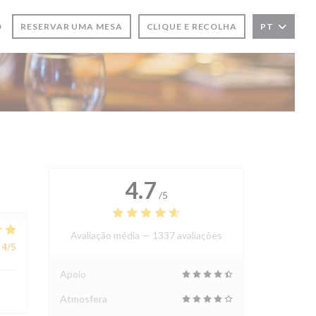
O
RESERVAR UMA MESA
CLIQUE E RECOLHA
PT
LA))
NELA))
4.7
/5
Avaliação média —
1337 avaliações
4
/5
Apoio
Atmosfera