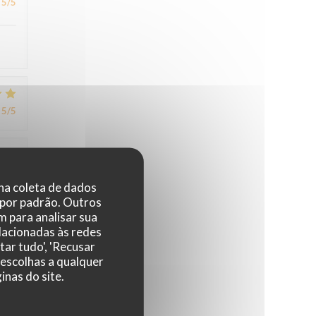
5
/5
5
/5
4
/5
 na coleta de dados
 por padrão. Outros
 para analisar sua
elacionadas às redes
4
/5
tar tudo', 'Recusar
 escolhas a qualquer
nas do site.
,