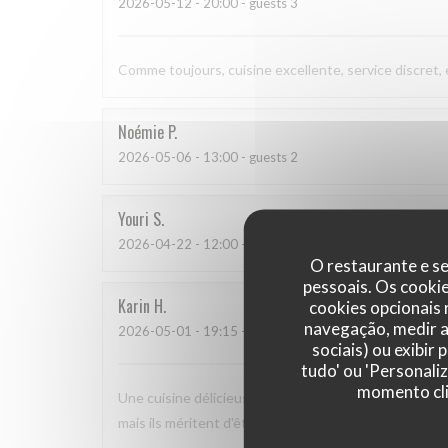
2026-05-12
- 20:00 - guests 3
Comme toujours, cuisine excellente, service discret,
Noémie
P
2026-05-06
- 13:00 - guests 2
Youri
S
2026-04-22
- 12:00 - guests 2
O restaurante e se
pessoais. Os cooki
Karin
H
cookies opcionais
navegação, medir a 
2026-05-01
- 19:15 - guests 3
sociais) ou exibir
tudo' ou 'Personali
momento cli
Une cuisine délicieuse et pleine de saveurs, avec un 
mais ils méritent d'être plus connus car nous nous s