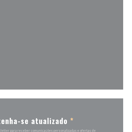
a janela))
la))
a janela))
enha-se atualizado
*
letter para receber comunicações personalizadas e ofertas de