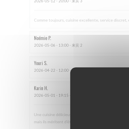
2026-05-12
- 20:00 - 来宾 3
Comme toujours, cuisine excellente, service discret,
Noémie
P
2026-05-06
- 13:00 - 来宾 2
Youri
S
2026-04-22
- 12:00 - 来宾 2
Karin
H
2026-05-01
- 19:15 - 来宾 3
Une cuisine délicieuse et pleine de saveurs, avec un 
mais ils méritent d'être plus connus car nous nous s