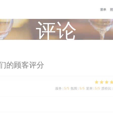
菜单
照
评论
们的顾客评分
服务
:
5
/5
氛围
:
5
/5
菜单
:
5
/5
质价比
: