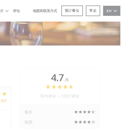
预订餐位
带走
片
评论
地图和联系方式
ZH
((在新窗口中打开))
((在新窗口中打开))
4.7
/5
平均评分 —
1337 评论
4
/5
服务
氛围