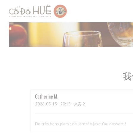
Cookie管理面板
我
Catherine
M
2026-05-15
- 20:15 - 来宾 2
De très bons plats : de l'entrée jusqu'au dessert !