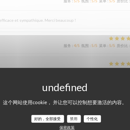
服务
:
5
/5
氛围
:
5
/5
菜单
:
5
/5
质价比
:
 efficace et sympathique. Merci beaucoup !
服务
:
4
/5
氛围
:
5
/5
菜单
:
5
/5
质价比
:
服务
:
5
/5
氛围
:
4
/5
菜单
:
5
/5
质价比
:
服务
:
5
/5
氛围
:
4
/5
菜单
:
5
/5
质价比
:
这个网站使用cookie， 并让您可以控制想要激活的内容。
accueil et un service irréprochables. Moins de monde que chez les voisins
好的，全部接受
禁用
个性化
ommes régalés !
保密政策