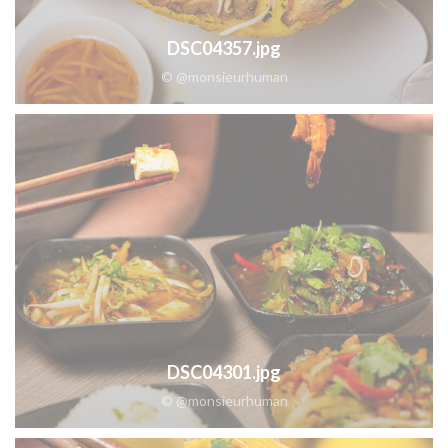
DSC04357.jpg
© @monsieurhuman
DSC04301.jpg
© @monsieurhuman