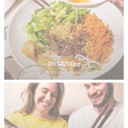
DSC04210.jpg
© @monsieurhuman