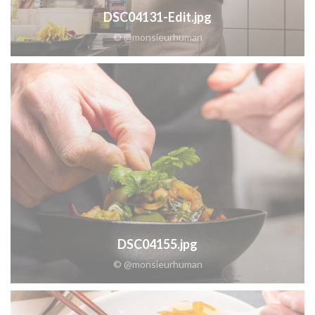
DSC04131-Edit.jpg
© @monsieurhuman
DSC04155.jpg
© @monsieurhuman