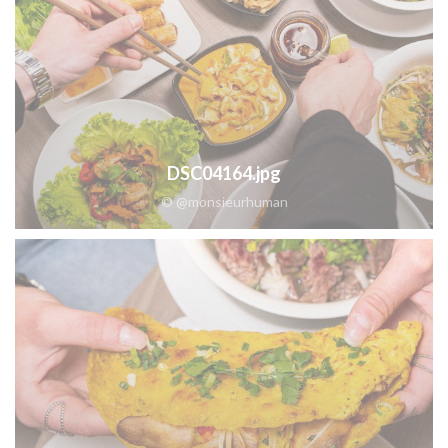
DSC04164.jpg
© @monsieurhuman