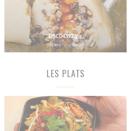
DSC04392.jpg
© @monsieurhuman
LES PLATS