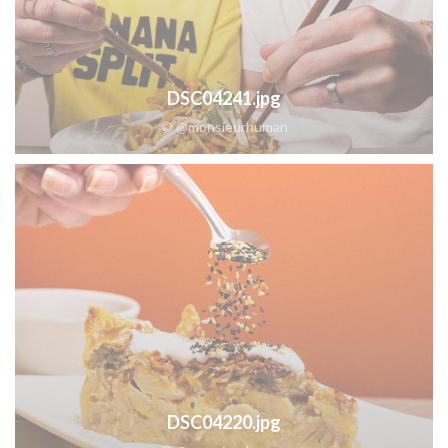
DSC04241.jpg
© @monsieurhuman
DSC04220.jpg