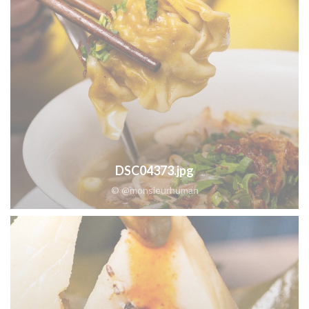
DSC04373.jpg
© @monsieurhuman