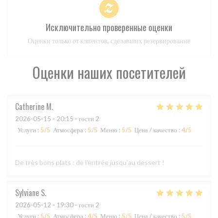
Исключительно проверенные оценки
Оценки только от клиентов, сделавших резервирование
Оценки наших посетителей
Catherine
M
2026-05-15
- 20:15 - гости 2
Услуги
:
5
/5
Атмосфера
:
5
/5
Меню
:
5
/5
Цена / качество
:
4
/5
De très bons plats : de l'entrée jusqu'au dessert !
Sylviane
S
2026-05-12
- 19:30 - гости 2
Услуги
:
5
/5
Атмосфера
:
4
/5
Меню
:
5
/5
Цена / качество
:
5
/5