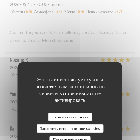
2026-05-12
- 20:00 - гости 3
Услуги
:
5
/5
Атмосфера
:
5
/5
Меню
:
5
/5
Цена / качество
:
5
/5
Comme toujours, cuisine excellente, service discret, efficace
et sympathique. Merci beaucoup !
Noémie
P
2026-05-06
- 13:00 - гости 2
Услуги
:
4
/5
Атмосфера
:
5
/5
Меню
:
5
/5
Цена / качество
:
5
/5
Этот сайт использует кукис и
позволяет вам контролировать
сервисы которые вы хотите
Youri
S
активировать
2026-04-22
- 12:00 - гости 2
Услуги
:
5
/5
Атмосфера
:
4
/5
Меню
:
5
/5
Цена / качество
:
4
/5
Ок, все активировать
Karin
H
Запретить использование cookies
2026-05-01
- 19:15 - гости 3
Персонализировать