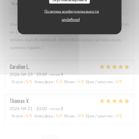
Услуги
:
5
/5
Атмосфера
:
4
/5
Меню
:
5
/5
Цена / качество
:
4
/5
Политика конфиденциальности
undefined
Une cuisine délicieuse et pleine de saveurs, avec un accueil et
un service irréprochables. Moins de monde que chez les
voisins, mais ils méritent d'être plus connus car nous nous
sommes régalés !
Caroline
L
2026-04-23
- 20:30 - гости 4
Услуги
:
5
/5
Атмосфера
:
5
/5
Меню
:
5
/5
Цена / качество
:
5
/5
Thomas
V
2026-04-21
- 20:00 - гости 8
Услуги
:
5
/5
Атмосфера
:
5
/5
Меню
:
5
/5
Цена / качество
:
5
/5