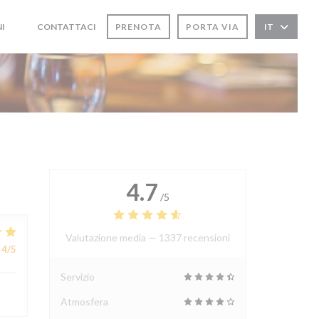
I
CONTATTACI
PRENOTA
PORTA VIA
IT
((APRE UNA NUOVA FINESTRA))
((APRE UNA NUOVA FINESTRA))
4.7
/5
Valutazione media —
1337 recensioni
4
/5
Servizio
Atmosfera