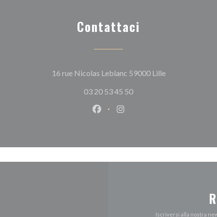
Contattaci
((apre una nuova
16 rue Nicolas Leblanc 59000 Lille
03 20 53 45 50
Facebook ((apre una nuova fines
Instagram ((apre una nuov
R
Iscriversi alla nostra n