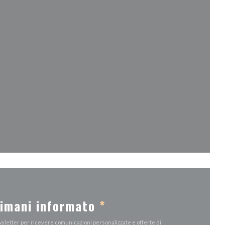
 finestra))
tra))
a finestra))
imani informato
*
ewsletter per ricevere comunicazioni personalizzate e offerte di