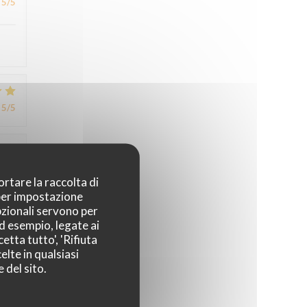
5
/5
5
/5
4
/5
ortare la raccolta di
 per impostazione
pzionali servono per
ad esempio, legate ai
4
/5
etta tutto', 'Rifiuta
elte in qualsiasi
 del sito.
,