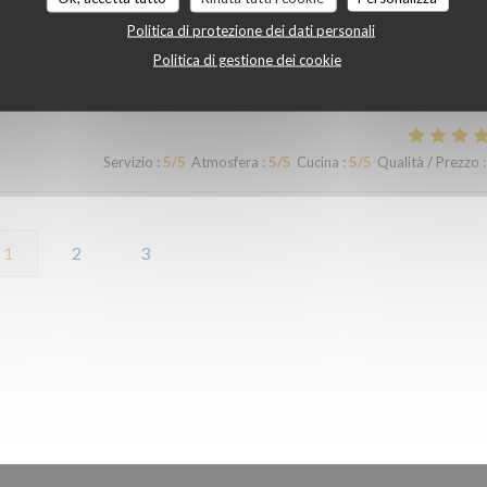
Politica di protezione dei dati personali
Politica di gestione dei cookie
Servizio
:
5
/5
Atmosfera
:
5
/5
Cucina
:
5
/5
Qualità / Prezzo
:
Servizio
:
5
/5
Atmosfera
:
5
/5
Cucina
:
5
/5
Qualità / Prezzo
:
1
2
3