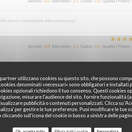
Servizio
:
5
/5
Atmosfera
:
5
/5
Cucina
:
5
/5
Qualità / Prezzo
:
 efficace et sympathique. Merci beaucoup !
Servizio
:
4
/5
Atmosfera
:
5
/5
Cucina
:
5
/5
Qualità / Prezzo
:
Servizio
:
5
/5
Atmosfera
:
4
/5
Cucina
:
5
/5
Qualità / Prezzo
:
oi partner utilizzano cookies su questo sito, che possono comp
I cookies denominati «necessari» sono obbligatori e installati
cookies opzionali richiedono il tuo consenso. Questi cookies o
vigazione, misurare l'audience del sito, fornire funzionalità (
Servizio
:
5
/5
Atmosfera
:
4
/5
Cucina
:
5
/5
Qualità / Prezzo
:
sualizzare pubblicità o contenuti personalizzati. Clicca su 'Acc
alizza' per gestire le tue preferenze. Puoi modificare le tue sc
liccando sull'icona del cookie in basso a sinistra delle pagine
accueil et un service irréprochables. Moins de monde que chez les voisins
ommes régalés !
Ok, accetta tutto
Rifiuta tutti i cookie
Personalizza