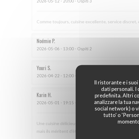
2026-05-12
- 20:00 - Ospiti 3
Comme toujours, cuisine excellente, service discret,
Noémie
P
2026-05-06
- 13:00 - Ospiti 2
Youri
S
2026-04-22
- 12:00 - Ospiti 2
Il ristorante e i su
dati personali. 
Karin
H
predefinita. Altri 
analizzare la tua na
2026-05-01
- 19:15 - Ospiti 3
social network) o vi
tutto' o 'Person
momento c
Une cuisine délicieuse et pleine de saveurs, avec un 
mais ils méritent d'être plus connus car nous nous s