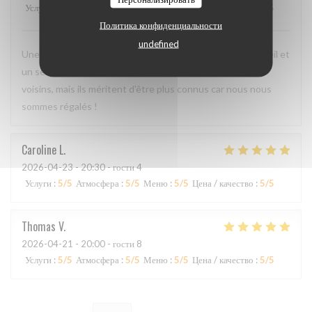
Услуги
:
5
/5
Атмосфера
:
4
/5
Меню
:
5
/5
Цена / качество
:
4
/5
Политика конфиденциальности
undefined
Une cuisine délicieuse et pleine de saveurs, avec un accueil et
un service irréprochables. Moins de monde que chez les
voisins, mais ils méritent d'être plus connus car nous nous
sommes régalés !
Caroline
L
2026-04-23
- 20:30 - гости 4
Услуги
:
5
/5
Атмосфера
:
5
/5
Меню
:
5
/5
Цена / качество
:
5
/5
Thomas
V
2026-04-21
- 20:00 - гости 8
Услуги
:
5
/5
Атмосфера
:
5
/5
Меню
:
5
/5
Цена / качество
:
5
/5