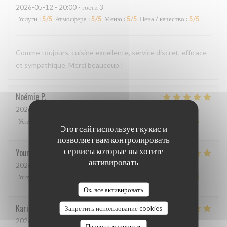
2026-05-12
- 20:00 - гости 3
Услуги
:
5
/5
Атмосфера
:
5
/5
Меню
:
5
/5
Цена / качество
:
5
/5
Comme toujours, cuisine excellente, service discret, efficace
et sympathique. Merci beaucoup !
Noémie
P
2026-05-06
- 13:00 - гости 2
Услуги
:
4
/5
Атмосфера
:
5
/5
Меню
:
5
/5
Цена / качество
:
5
/5
Этот сайт использует кукис и
позволяет вам контролировать
сервисы которые вы хотите
Youri
S
активировать
2026-04-22
- 12:00 - гости 2
Услуги
:
5
/5
Атмосфера
:
4
/5
Меню
:
5
/5
Цена / качество
:
4
/5
Ок, все активировать
Karin
H
Запретить использование cookies
2026-05-01
- 19:15 - гости 3
Персонализировать