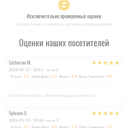
Исключительно проверенные оценки
Оценки только от клиентов, сделавших резервирование
Оценки наших посетителей
Catherine
M
2026-05-15
- 20:15 - гости 2
Услуги
:
5
/5
Атмосфера
:
5
/5
Меню
:
5
/5
Цена / качество
:
4
/5
De très bons plats : de l'entrée jusqu'au dessert !
Sylviane
S
2026-05-12
- 19:30 - гости 2
Услуги
:
5
/5
Атмосфера
:
4
/5
Меню
:
5
/5
Цена / качество
:
5
/5