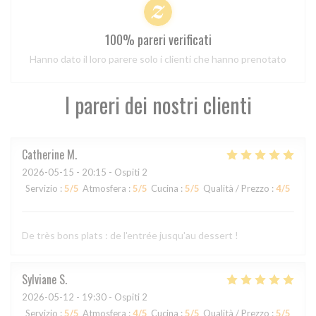
100% pareri verificati
Hanno dato il loro parere solo i clienti che hanno prenotato
I pareri dei nostri clienti
Catherine
M
2026-05-15
- 20:15 - Ospiti 2
Servizio
:
5
/5
Atmosfera
:
5
/5
Cucina
:
5
/5
Qualità / Prezzo
:
4
/5
De très bons plats : de l'entrée jusqu'au dessert !
Sylviane
S
2026-05-12
- 19:30 - Ospiti 2
Servizio
:
5
/5
Atmosfera
:
4
/5
Cucina
:
5
/5
Qualità / Prezzo
:
5
/5