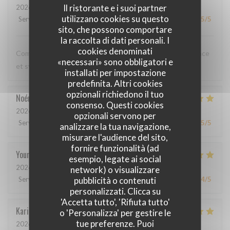
Il ristorante e i suoi partner
2026-05-12
- 20:00 - Ospiti 3
utilizzano cookies su questo
Servizio
:
5
/5
Atmosfera
:
5
/5
Cucina
:
5
/5
Qualità / Prezzo
:
5
/5
sito, che possono comportare
la raccolta di dati personali. I
cookies denominati
Comme toujours, cuisine excellente, service discret, efficace
«necessari» sono obbligatori e
et sympathique. Merci beaucoup !
installati per impostazione
predefinita. Altri cookies
opzionali richiedono il tuo
Noémie
P
consenso. Questi cookies
2026-05-06
- 13:00 - Ospiti 2
opzionali servono per
Servizio
:
4
/5
Atmosfera
:
5
/5
Cucina
:
5
/5
Qualità / Prezzo
:
5
/5
analizzare la tua navigazione,
misurare l'audience del sito,
fornire funzionalità (ad
Youri
S
esempio, legate ai social
2026-04-22
- 12:00 - Ospiti 2
network) o visualizzare
pubblicità o contenuti
Servizio
:
5
/5
Atmosfera
:
4
/5
Cucina
:
5
/5
Qualità / Prezzo
:
4
/5
personalizzati. Clicca su
'Accetta tutto', 'Rifiuta tutto'
Karin
H
o 'Personalizza' per gestire le
tue preferenze. Puoi
2026-05-01
- 19:15 - Ospiti 3