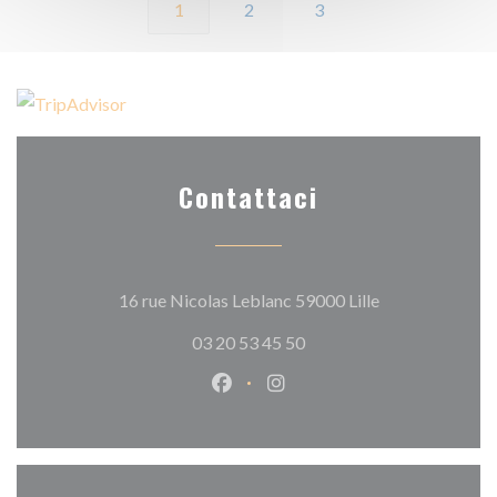
1
2
3
Contattaci
((apre una nuova
16 rue Nicolas Leblanc 59000 Lille
03 20 53 45 50
Facebook ((apre una nuova fines
Instagram ((apre una nuov