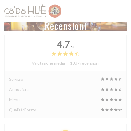
Personalizzazione delle tue scelte sui cookie
Recensioni
4.7
/5
Valutazione media —
1337 recensioni
Servizio
Atmosfera
Menu
Qualità/Prezzo