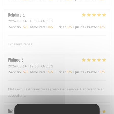
Delphine
E
2026-05-14
- 13:30 - Ospiti 5
Servizio
:
5
/5
Atmosfera
:
4
/5
Cucina
:
5
/5
Qualità / Prezzo
:
4
/5
Excellent repas
Philippe
S
2026-05-14
- 12:30 - Ospiti 2
Servizio
:
5
/5
Atmosfera
:
5
/5
Cucina
:
5
/5
Qualità / Prezzo
:
5
/5
Plats exquis Accueil très agréable et aimable. Cadre sobre et
accueillant.
Bénédicte
C