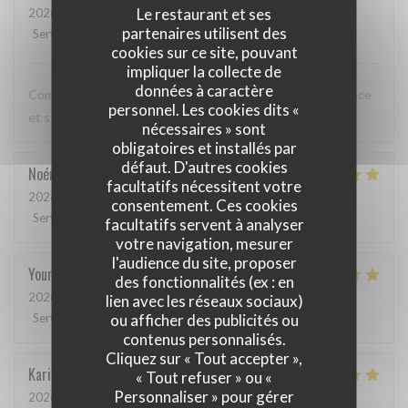
Le restaurant et ses
2026-05-12
- 20:00 - Couverts 3
partenaires utilisent des
Service
:
5
/5
Ambiance
:
5
/5
Cuisine
:
5
/5
Qualité / Prix
:
5
/5
cookies sur ce site, pouvant
impliquer la collecte de
données à caractère
Comme toujours, cuisine excellente, service discret, efficace
personnel. Les cookies dits «
et sympathique. Merci beaucoup !
nécessaires » sont
obligatoires et installés par
défaut. D'autres cookies
Noémie
P
facultatifs nécessitent votre
2026-05-06
- 13:00 - Couverts 2
consentement. Ces cookies
Service
:
4
/5
Ambiance
:
5
/5
Cuisine
:
5
/5
Qualité / Prix
:
5
/5
facultatifs servent à analyser
votre navigation, mesurer
l'audience du site, proposer
Youri
S
des fonctionnalités (ex : en
2026-04-22
- 12:00 - Couverts 2
lien avec les réseaux sociaux)
ou afficher des publicités ou
Service
:
5
/5
Ambiance
:
4
/5
Cuisine
:
5
/5
Qualité / Prix
:
4
/5
contenus personnalisés.
Cliquez sur « Tout accepter »,
Karin
H
« Tout refuser » ou «
Personnaliser » pour gérer
2026-05-01
- 19:15 - Couverts 3