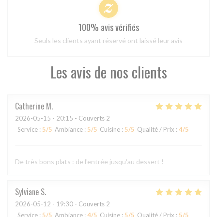
100% avis vérifiés
Seuls les clients ayant réservé ont laissé leur avis
Les avis de nos clients
Catherine
M
2026-05-15
- 20:15 - Couverts 2
Service
:
5
/5
Ambiance
:
5
/5
Cuisine
:
5
/5
Qualité / Prix
:
4
/5
De très bons plats : de l'entrée jusqu'au dessert !
Sylviane
S
2026-05-12
- 19:30 - Couverts 2
Service
:
5
/5
Ambiance
:
4
/5
Cuisine
:
5
/5
Qualité / Prix
:
5
/5