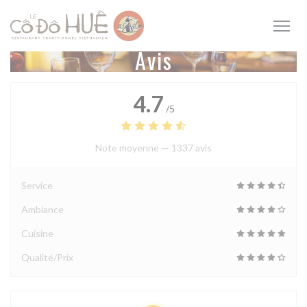
Personnalisation de vos choix en matière de cookies
Avis
4.7
/5
Note moyenne —
1337 avis
Service
Ambiance
Cuisine
Qualité/Prix