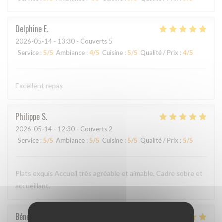
Delphine
E
2026-05-14
- 13:30 - Couverts 5
Service
:
5
/5
Ambiance
:
4
/5
Cuisine
:
5
/5
Qualité / Prix
:
4
/5
Excellent repas
Philippe
S
2026-05-14
- 12:30 - Couverts 2
Service
:
5
/5
Ambiance
:
5
/5
Cuisine
:
5
/5
Qualité / Prix
:
5
/5
Plats exquis Accueil très agréable et aimable. Cadre sobre et
accueillant.
Bénédicte
C