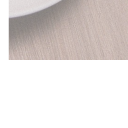
LE CO DO HUE
Bienvenue au Restaurant Vietnamien sur Lille Le C
situé à deux pas du Palais des Beaux-Arts à Lille, le r