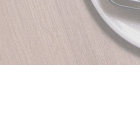
O DO HUE Idéalement
estaurant vietnamien le