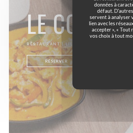
données à caractèr
LE CO DO 
défaut. D'autres
servent à analyser v
lien avec les réseau
accepter », « Tout
vos choix à tout mo
RESTAURANT
|
LILLE
RÉSERVER
VENTE À EMPO