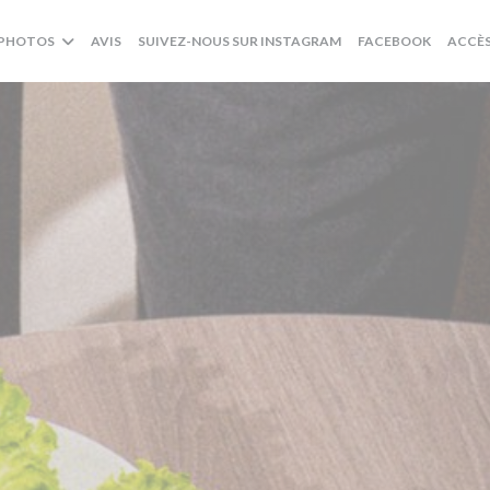
((OUVRE UNE NOUVELL
((OUVRE
PHOTOS
AVIS
SUIVEZ-NOUS SUR INSTAGRAM
FACEBOOK
ACCÈ