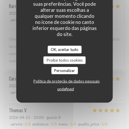
suas preferências. Você pode
Karin
H
alterar suas escolhas a
2026-05-01
- 19:15 - guests 3
qualquer momento clicando
service
:
5
/5
ambience
:
4
/5
menu
:
5
/5
quality_price
:
4
/5
no ícone de cookie no canto
inferior esquerdo das páginas
do site.
Une cuisine délicieuse et pleine de saveurs, avec un accueil et
un service irréprochables. Moins de monde que chez les
OK, aceitar tudo
voisins, mais ils méritent d'être plus connus car nous nous
Proíbe todos cookies
sommes régalés !
Personalizar
Caroline
L
Política de proteção de dados pessoais
2026-04-23
- 20:30 - guests 4
undefined
service
:
5
/5
ambience
:
5
/5
menu
:
5
/5
quality_price
:
5
/5
Thomas
V
2026-04-21
- 20:00 - guests 8
service
:
5
/5
ambience
:
5
/5
menu
:
5
/5
quality_price
:
5
/5