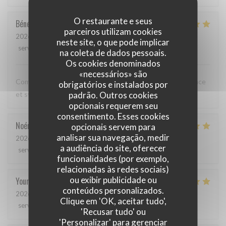
O restaurante e seus
Bénédicte
C
parceiros utilizam cookies
2026-05-12
- 20:00 - guests 3
neste site, o que pode implicar
service
:
5
/5
ambience
:
5
/5
menu
:
5
/5
quality_price
:
5
/5
na coleta de dados pessoais.
Os cookies denominados
«necessários» são
Comme toujours, cuisine excellente, service discret, efficace
obrigatórios e instalados por
padrão. Outros cookies
et sympathique. Merci beaucoup !
opcionais requerem seu
consentimento. Esses cookies
Noémie
P
opcionais servem para
analisar sua navegação, medir
2026-05-06
- 13:00 - guests 2
a audiência do site, oferecer
service
:
4
/5
ambience
:
5
/5
menu
:
5
/5
quality_price
:
5
/5
funcionalidades (por exemplo,
relacionadas às redes sociais)
ou exibir publicidade ou
Youri
S
conteúdos personalizados.
2026-04-22
- 12:00 - guests 2
Clique em 'OK, aceitar tudo',
service
:
5
/5
ambience
:
4
/5
menu
:
5
/5
quality_price
:
4
/5
'Recusar tudo' ou
'Personalizar' para gerenciar