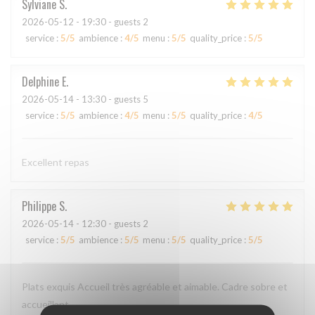
Sylviane
S
2026-05-12
- 19:30 - guests 2
service
:
5
/5
ambience
:
4
/5
menu
:
5
/5
quality_price
:
5
/5
Delphine
E
2026-05-14
- 13:30 - guests 5
service
:
5
/5
ambience
:
4
/5
menu
:
5
/5
quality_price
:
4
/5
Excellent repas
Philippe
S
2026-05-14
- 12:30 - guests 2
service
:
5
/5
ambience
:
5
/5
menu
:
5
/5
quality_price
:
5
/5
Plats exquis Accueil très agréable et aimable. Cadre sobre et
accueillant.