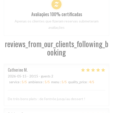
Avaliações 100% certificadas
Apenas os clientes que fizeram reservas submeteram
avaliações
reviews_from_our_clients_following_b
ooking
Catherine
M
2026-05-15
- 20:15 - guests 2
service
:
5
/5
ambience
:
5
/5
menu
:
5
/5
quality_price
:
4
/5
De très bons plats : de l'entrée jusqu'au dessert !