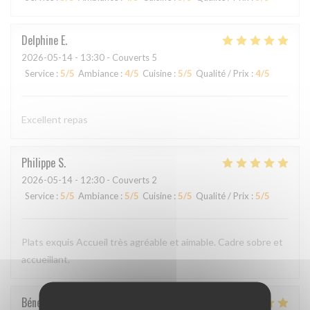
Delphine
E
2026-05-14
- 13:30 - Couverts 5
Service
:
5
/5
Ambiance
:
4
/5
Cuisine
:
5
/5
Qualité / Prix
:
4
/5
Excellent repas
Philippe
S
2026-05-14
- 12:30 - Couverts 2
Service
:
5
/5
Ambiance
:
5
/5
Cuisine
:
5
/5
Qualité / Prix
:
5
/5
Plats exquis Accueil très agréable et aimable. Cadre sobre et
accueillant.
Bénédicte
C