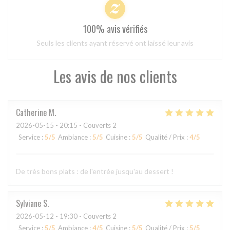
100% avis vérifiés
Seuls les clients ayant réservé ont laissé leur avis
Les avis de nos clients
Catherine
M
2026-05-15
- 20:15 - Couverts 2
Service
:
5
/5
Ambiance
:
5
/5
Cuisine
:
5
/5
Qualité / Prix
:
4
/5
De très bons plats : de l'entrée jusqu'au dessert !
Sylviane
S
2026-05-12
- 19:30 - Couverts 2
Service
:
5
/5
Ambiance
:
4
/5
Cuisine
:
5
/5
Qualité / Prix
:
5
/5