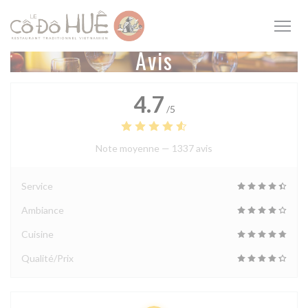
Personnalisation de vos choix en matière de cookies
Avis
4.7
/5
Note moyenne —
1337 avis
Service
Ambiance
Cuisine
Qualité/Prix