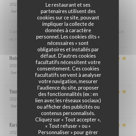
Le restaurant et ses
2026-05-12
- 20:00 - Couverts 3
partenaires utilisent des
Service
:
5
/5
Ambiance
:
5
/5
Cuisine
:
5
/5
Qualité / Prix
:
5
/5
cookies sur ce site, pouvant
impliquer la collecte de
données à caractère
Comme toujours, cuisine excellente, service discret, efficace
personnel. Les cookies dits «
et sympathique. Merci beaucoup !
nécessaires » sont
obligatoires et installés par
défaut. D'autres cookies
Noémie
P
facultatifs nécessitent votre
2026-05-06
- 13:00 - Couverts 2
consentement. Ces cookies
Service
:
4
/5
Ambiance
:
5
/5
Cuisine
:
5
/5
Qualité / Prix
:
5
/5
facultatifs servent à analyser
votre navigation, mesurer
l'audience du site, proposer
Youri
S
des fonctionnalités (ex : en
2026-04-22
- 12:00 - Couverts 2
lien avec les réseaux sociaux)
ou afficher des publicités ou
Service
:
5
/5
Ambiance
:
4
/5
Cuisine
:
5
/5
Qualité / Prix
:
4
/5
contenus personnalisés.
Cliquez sur « Tout accepter »,
Karin
H
« Tout refuser » ou «
Personnaliser » pour gérer
2026-05-01
- 19:15 - Couverts 3