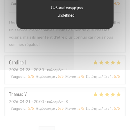
Υπηρεσία
:
5
/5
Ατμόσφαιρα
:
4
/5
Μενού
:
5
/5
Ποιότητα / Τιμή
:
4
/5
Πολιτική απορρήτου
undefined
Une cuisine délicieuse et pleine de saveurs, avec un accueil et
un service irréprochables. Moins de monde que chez les
voisins, mais ils méritent d'être plus connus car nous nous
sommes régalés !
Caroline
L
2026-04-23
- 20:30 - καλεσμένοι 4
Υπηρεσία
:
5
/5
Ατμόσφαιρα
:
5
/5
Μενού
:
5
/5
Ποιότητα / Τιμή
:
5
/5
Thomas
V
2026-04-21
- 20:00 - καλεσμένοι 8
Υπηρεσία
:
5
/5
Ατμόσφαιρα
:
5
/5
Μενού
:
5
/5
Ποιότητα / Τιμή
:
5
/5