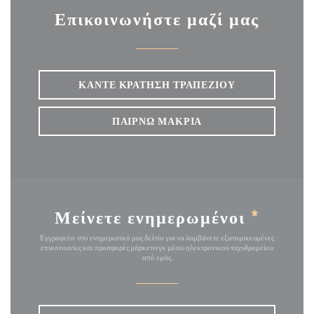
Επικοινωνήστε μαζί μας
ΚΆΝΤΕ ΚΡΆΤΗΣΗ ΤΡΑΠΕΖΙΟΎ
ΠΑΊΡΝΩ ΜΑΚΡΙΆ
Μείνετε ενημερωμένοι
*
Εγγραφείτε στο ενημερωτικό μας δελτίο για να λαμβάνετε εξατομικευμένες
επικοινωνίες και προσφορές μάρκετινγκ μέσω ηλεκτρονικού ταχυδρομείου
από εμάς.