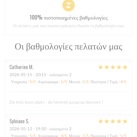
100% πιστοποιημένες βαθμολογίες
Οι πελάτες μας που έκαναν κράτηση έδωσαν τη βαθμολογία τους
Οι βαθμολογίες πελατών μας
Catherine
M
2026-05-15
- 20:15 - καλεσμένοι 2
Υπηρεσία
:
5
/5
Ατμόσφαιρα
:
5
/5
Μενού
:
5
/5
Ποιότητα / Τιμή
:
4
/5
De très bons plats : de l'entrée jusqu'au dessert !
Sylviane
S
2026-05-12
- 19:30 - καλεσμένοι 2
Υπηρεσία
:
5
/5
Ατμόσφαιρα
:
4
/5
Μενού
:
5
/5
Ποιότητα / Τιμή
:
5
/5