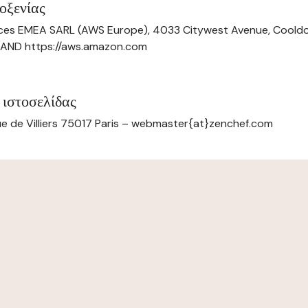
οξενίας
ces EMEA SARL (AWS Europe), 4033 Citywest Avenue, Cool
ELAND https://aws.amazon.com
 ιστοσελίδας
e de Villiers 75017 Paris – webmaster{at}zenchef.com