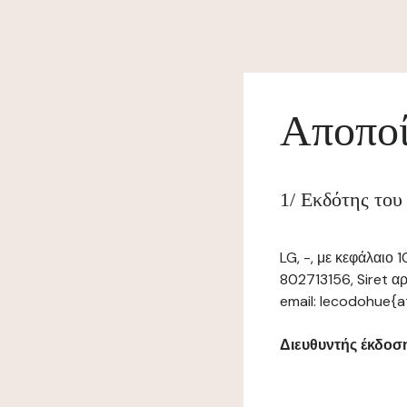
Αποποί
1/ Εκδότης του
LG, -, με κεφάλαιο
802713156, Siret α
email: lecodohue{a
Διευθυντής έκδοσης