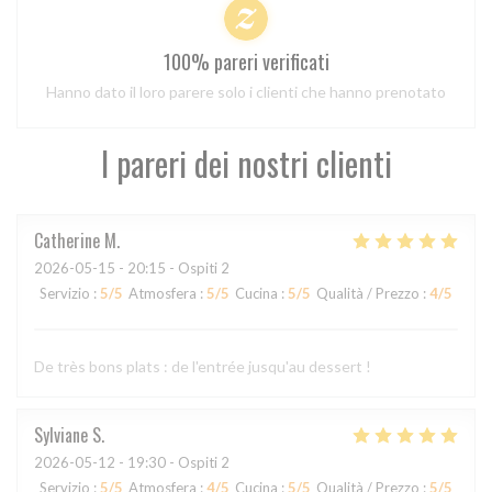
100% pareri verificati
Hanno dato il loro parere solo i clienti che hanno prenotato
I pareri dei nostri clienti
Catherine
M
2026-05-15
- 20:15 - Ospiti 2
Servizio
:
5
/5
Atmosfera
:
5
/5
Cucina
:
5
/5
Qualità / Prezzo
:
4
/5
De très bons plats : de l'entrée jusqu'au dessert !
Sylviane
S
2026-05-12
- 19:30 - Ospiti 2
Servizio
:
5
/5
Atmosfera
:
4
/5
Cucina
:
5
/5
Qualità / Prezzo
:
5
/5