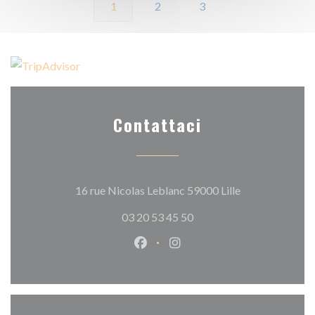
1
2
3
Contattaci
((apre una nuova
16 rue Nicolas Leblanc 59000 Lille
03 20 53 45 50
Facebook ((apre una nuova fines
Instagram ((apre una nuov