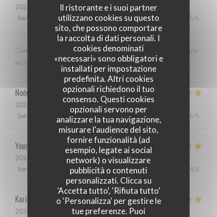
Il ristorante e i suoi partner
2026-05-12
- 20:00 - Ospiti 3
utilizzano cookies su questo
Servizio
:
5
/5
Atmosfera
:
5
/5
Cucina
:
5
/5
Qualità / Prezzo
:
5
/5
sito, che possono comportare
la raccolta di dati personali. I
cookies denominati
Comme toujours, cuisine excellente, service discret, efficace
«necessari» sono obbligatori e
et sympathique. Merci beaucoup !
installati per impostazione
predefinita. Altri cookies
opzionali richiedono il tuo
Noémie
P
consenso. Questi cookies
2026-05-06
- 13:00 - Ospiti 2
opzionali servono per
Servizio
:
4
/5
Atmosfera
:
5
/5
Cucina
:
5
/5
Qualità / Prezzo
:
5
/5
analizzare la tua navigazione,
misurare l'audience del sito,
fornire funzionalità (ad
Youri
S
esempio, legate ai social
2026-04-22
- 12:00 - Ospiti 2
network) o visualizzare
pubblicità o contenuti
Servizio
:
5
/5
Atmosfera
:
4
/5
Cucina
:
5
/5
Qualità / Prezzo
:
4
/5
personalizzati. Clicca su
'Accetta tutto', 'Rifiuta tutto'
Karin
H
o 'Personalizza' per gestire le
tue preferenze. Puoi
2026-05-01
- 19:15 - Ospiti 3