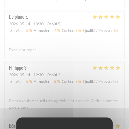
Delphine
E
2026-05-14
- 13:30 - Ospiti 5
Servizio
:
5
/5
Atmosfera
:
4
/5
Cucina
:
5
/5
Qualità / Prezzo
:
4
/5
Excellent repas
Philippe
S
2026-05-14
- 12:30 - Ospiti 2
Servizio
:
5
/5
Atmosfera
:
5
/5
Cucina
:
5
/5
Qualità / Prezzo
:
5
/5
Plats exquis Accueil très agréable et aimable. Cadre sobre et
accueillant.
Bénédicte
C