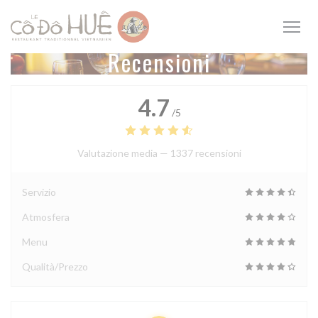
Personalizzazione delle tue scelte sui cookie
Recensioni
4.7
/5
Valutazione media —
1337 recensioni
Servizio
Atmosfera
Menu
Qualità/Prezzo