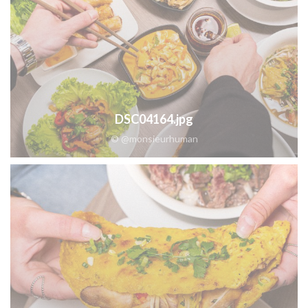
DSC04164.jpg
© @monsieurhuman