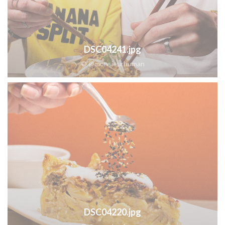
DSC04241.jpg
© @monsieurhuman
DSC04220.jpg