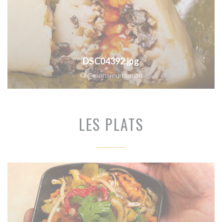
DSC04392.jpg
© @monsieurhuman
LES PLATS