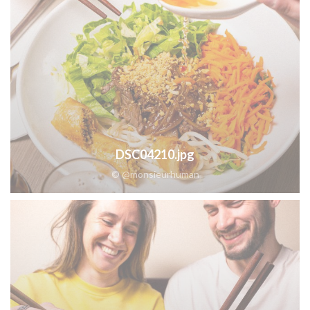
DSC04210.jpg
© @monsieurhuman