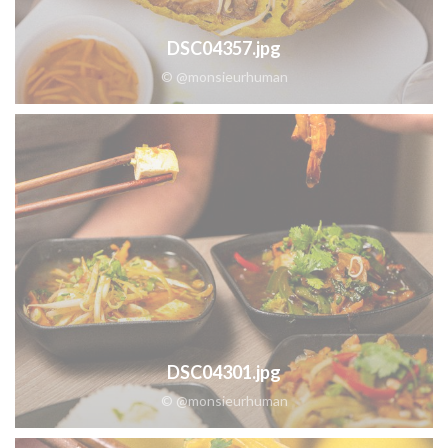
DSC04357.jpg
© @monsieurhuman
DSC04301.jpg
© @monsieurhuman