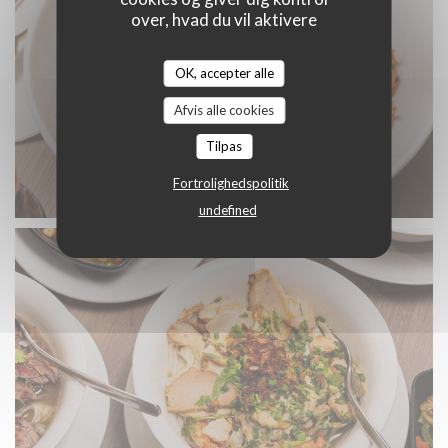
over, hvad du vil aktivere
OK, accepter alle
Afvis alle cookies
Tilpas
Fortrolighedspolitik
DSC04210.jpg
undefined