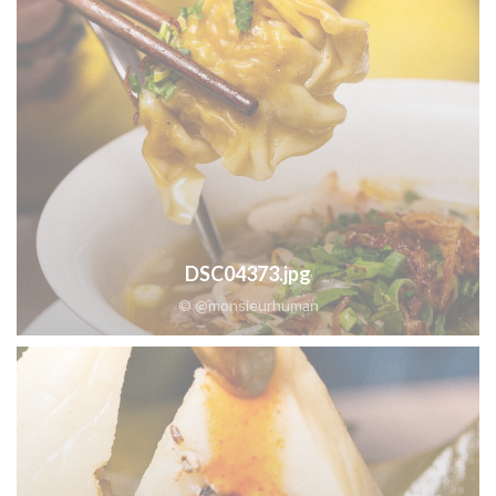
DSC04373.jpg
© @monsieurhuman