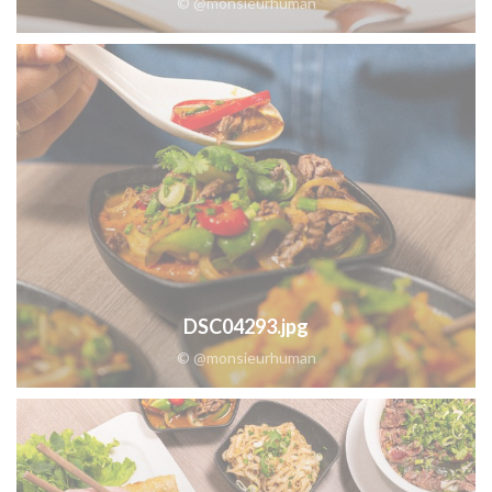
© @monsieurhuman
DSC04293.jpg
© @monsieurhuman