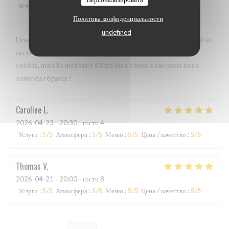
Услуги
:
5
/5
Атмосфера
:
4
/5
Меню
:
5
/5
Цена / качество
:
4
/5
Политика конфиденциальности
undefined
Une cuisine délicieuse et pleine de saveurs, avec un accueil et
un service irréprochables. Moins de monde que chez les
voisins, mais ils méritent d'être plus connus car nous nous
sommes régalés !
Caroline
L
2026-04-23
- 20:30 - гости 4
Услуги
:
5
/5
Атмосфера
:
5
/5
Меню
:
5
/5
Цена / качество
:
5
/5
Thomas
V
2026-04-21
- 20:00 - гости 8
Услуги
:
5
/5
Атмосфера
:
5
/5
Меню
:
5
/5
Цена / качество
:
5
/5