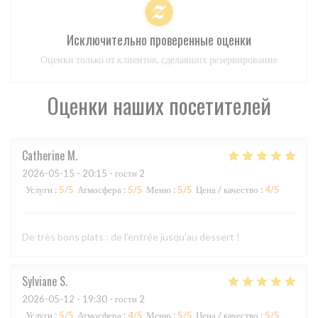
Исключительно проверенные оценки
Оценки только от клиентов, сделавших резервирование
Оценки наших посетителей
Catherine
M
2026-05-15
- 20:15 - гости 2
Услуги
:
5
/5
Атмосфера
:
5
/5
Меню
:
5
/5
Цена / качество
:
4
/5
De très bons plats : de l'entrée jusqu'au dessert !
Sylviane
S
2026-05-12
- 19:30 - гости 2
Услуги
:
5
/5
Атмосфера
:
4
/5
Меню
:
5
/5
Цена / качество
:
5
/5