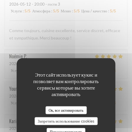
2026-05-12
- 20:00 - гости 3
Услуги
:
5
/5
Атмосфера
:
5
/5
Меню
:
5
/5
Цена / качество
:
5
/5
Comme toujours, cuisine excellente, service discret, efficace
et sympathique. Merci beaucoup !
Noémie
P
2026-05-06
- 13:00 - гости 2
Услуги
:
4
/5
Атмосфера
:
5
/5
Меню
:
5
/5
Цена / качество
:
5
/5
Этот сайт использует кукис и
позволяет вам контролировать
сервисы которые вы хотите
Youri
S
активировать
2026-04-22
- 12:00 - гости 2
Услуги
:
5
/5
Атмосфера
:
4
/5
Меню
:
5
/5
Цена / качество
:
4
/5
Ок, все активировать
Karin
H
Запретить использование cookies
2026-05-01
- 19:15 - гости 3
Персонализировать