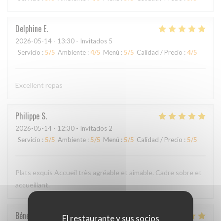
Delphine
E
2026-05-14
- 13:30 - Invitados 5
Servicio
:
5
/5
Ambiente
:
4
/5
Menú
:
5
/5
Calidad / Precio
:
4
/5
Excellent repas
Philippe
S
2026-05-14
- 12:30 - Invitados 2
Servicio
:
5
/5
Ambiente
:
5
/5
Menú
:
5
/5
Calidad / Precio
:
5
/5
Plats exquis Accueil très agréable et aimable. Cadre sobre et
accueillant.
Bénédicte
C
El restaurante y sus socios