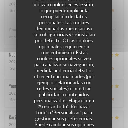
utilizan cookies en este sitio,
2026-05-12
- 20:00 - Invitados 3
lo que puede implicar la
Servicio
:
5
/5
Ambiente
:
5
/5
Menú
:
5
/5
Calidad / Precio
:
5
/5
recopilación de datos
personales. Las cookies
denominadas «necesarias»
Comme toujours, cuisine excellente, service discret, efficace
son obligatorias y se instalan
et sympathique. Merci beaucoup !
por defecto. Otras cookies
opcionales requieren su
consentimiento. Estas
Noémie
P
cookies opcionales sirven
2026-05-06
- 13:00 - Invitados 2
para analizar su navegación,
Servicio
:
4
/5
Ambiente
:
5
/5
Menú
:
5
/5
Calidad / Precio
:
5
/5
medir la audiencia del sitio,
ofrecer funcionalidades (por
ejemplo, relacionadas con
Youri
S
redes sociales) o mostrar
2026-04-22
- 12:00 - Invitados 2
publicidad o contenidos
personalizados. Haga clic en
Servicio
:
5
/5
Ambiente
:
4
/5
Menú
:
5
/5
Calidad / Precio
:
4
/5
'Aceptar todo', 'Rechazar
todo' o 'Personalizar' para
Karin
H
gestionar sus preferencias.
Puede cambiar sus opciones
2026-05-01
- 19:15 - Invitados 3