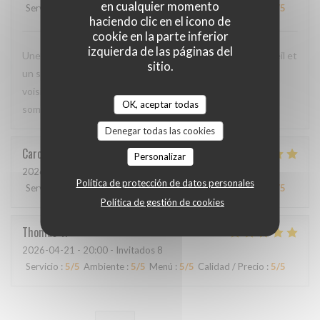
en cualquier momento
Servicio
:
5
/5
Ambiente
:
4
/5
Menú
:
5
/5
Calidad / Precio
:
4
/5
haciendo clic en el icono de
cookie en la parte inferior
izquierda de las páginas del
Une cuisine délicieuse et pleine de saveurs, avec un accueil et
sitio.
un service irréprochables. Moins de monde que chez les
voisins, mais ils méritent d'être plus connus car nous nous
OK, aceptar todas
sommes régalés !
Denegar todas las cookies
Caroline
L
Personalizar
2026-04-23
- 20:30 - Invitados 4
Política de protección de datos personales
Servicio
:
5
/5
Ambiente
:
5
/5
Menú
:
5
/5
Calidad / Precio
:
5
/5
Política de gestión de cookies
Thomas
V
2026-04-21
- 20:00 - Invitados 8
Servicio
:
5
/5
Ambiente
:
5
/5
Menú
:
5
/5
Calidad / Precio
:
5
/5