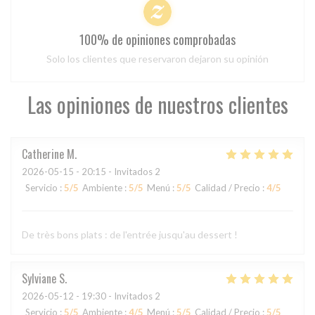
100% de opiniones comprobadas
Solo los clientes que reservaron dejaron su opinión
Las opiniones de nuestros clientes
Catherine
M
2026-05-15
- 20:15 - Invitados 2
Servicio
:
5
/5
Ambiente
:
5
/5
Menú
:
5
/5
Calidad / Precio
:
4
/5
De très bons plats : de l'entrée jusqu'au dessert !
Sylviane
S
2026-05-12
- 19:30 - Invitados 2
Servicio
:
5
/5
Ambiente
:
4
/5
Menú
:
5
/5
Calidad / Precio
:
5
/5