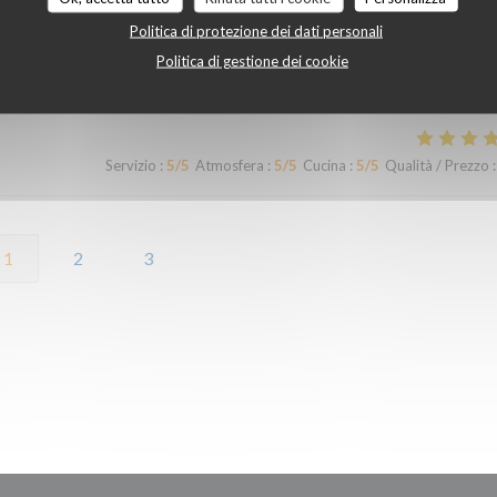
Politica di protezione dei dati personali
Politica di gestione dei cookie
Servizio
:
5
/5
Atmosfera
:
5
/5
Cucina
:
5
/5
Qualità / Prezzo
:
Servizio
:
5
/5
Atmosfera
:
5
/5
Cucina
:
5
/5
Qualità / Prezzo
:
1
2
3