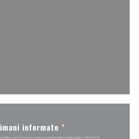
 finestra))
tra))
a finestra))
imani informato
*
ewsletter per ricevere comunicazioni personalizzate e offerte di