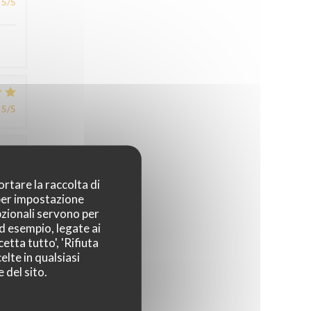
5
/5
5
/5
4
/5
ortare la raccolta di
 per impostazione
pzionali servono per
ad esempio, legate ai
4
/5
etta tutto', 'Rifiuta
elte in qualsiasi
 del sito.
,