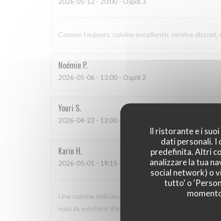
2026-05-12
- 20:00 - Ospiti 3
Comme toujours, cuisine excellente, service discret,
Noémie
P
2026-05-06
- 13:00 - Ospiti 2
Youri
S
2026-04-22
- 12:00 - Ospiti 2
Il ristorante e i su
dati personali. 
Karin
H
predefinita. Altri 
analizzare la tua na
2026-05-01
- 19:15 - Ospiti 3
social network) o vi
tutto' o 'Person
momento c
Une cuisine délicieuse et pleine de saveurs, avec un 
mais ils méritent d'être plus connus car nous nous s