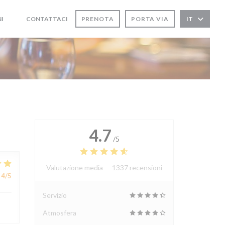
I
CONTATTACI
PRENOTA
PORTA VIA
IT
((APRE UNA NUOVA FINESTRA))
((APRE UNA NUOVA FINESTRA))
4.7
/5
Valutazione media —
1337 recensioni
4
/5
Servizio
Atmosfera