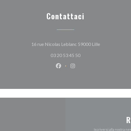
Contattaci
((apre una nuova
16 rue Nicolas Leblanc 59000 Lille
03 20 53 45 50
Facebook ((apre una nuova fines
Instagram ((apre una nuov
R
Iscriversi alla nostra n