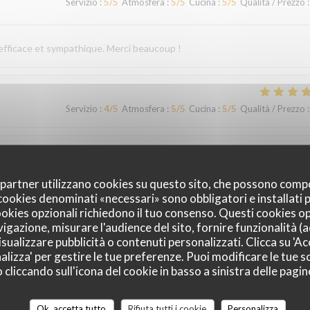
Servizio
:
5
/5
Atmosfera
:
5
/5
Cucina
:
5
/5
Qualità / Prezzo
:
 efficace et sympathique. Merci beaucoup !
Servizio
:
4
/5
Atmosfera
:
5
/5
Cucina
:
5
/5
Qualità / Prezzo
:
Servizio
:
5
/5
Atmosfera
:
4
/5
Cucina
:
5
/5
Qualità / Prezzo
:
oi partner utilizzano cookies su questo sito, che possono comp
I cookies denominati «necessari» sono obbligatori e installati
cookies opzionali richiedono il tuo consenso. Questi cookies o
vigazione, misurare l'audience del sito, fornire funzionalità (
Servizio
:
5
/5
Atmosfera
:
4
/5
Cucina
:
5
/5
Qualità / Prezzo
:
sualizzare pubblicità o contenuti personalizzati. Clicca su 'Acc
alizza' per gestire le tue preferenze. Puoi modificare le tue sc
liccando sull'icona del cookie in basso a sinistra delle pagine
accueil et un service irréprochables. Moins de monde que chez les voisins
ommes régalés !
Ok, accetta tutto
Rifiuta tutti i cookie
Personalizza