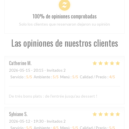
100% de opiniones comprobadas
Solo los clientes que reservaron dejaron su opinión
Las opiniones de nuestros clientes
Catherine
M
2026-05-15
- 20:15 - Invitados 2
Servicio
:
5
/5
Ambiente
:
5
/5
Menú
:
5
/5
Calidad / Precio
:
4
/5
De très bons plats : de l'entrée jusqu'au dessert !
Sylviane
S
2026-05-12
- 19:30 - Invitados 2
Servicio
:
5
/5
Ambiente
:
4
/5
Menú
:
5
/5
Calidad / Precio
:
5
/5