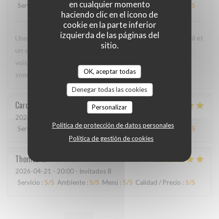
en cualquier momento
Servicio
:
5
/5
Ambiente
:
4
/5
Menú
:
5
/5
Calidad / Precio
:
4
/5
haciendo clic en el icono de
cookie en la parte inferior
izquierda de las páginas del
Une cuisine délicieuse et pleine de saveurs, avec un accueil et
sitio.
un service irréprochables. Moins de monde que chez les
voisins, mais ils méritent d'être plus connus car nous nous
OK, aceptar todas
sommes régalés !
Denegar todas las cookies
Caroline
L
Personalizar
2026-04-23
- 20:30 - Invitados 4
Política de protección de datos personales
Servicio
:
5
/5
Ambiente
:
5
/5
Menú
:
5
/5
Calidad / Precio
:
5
/5
Política de gestión de cookies
Thomas
V
2026-04-21
- 20:00 - Invitados 8
Servicio
:
5
/5
Ambiente
:
5
/5
Menú
:
5
/5
Calidad / Precio
:
5
/5