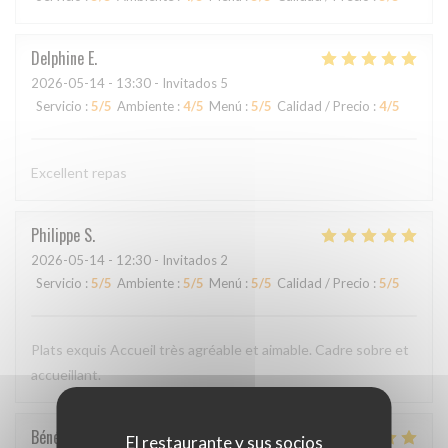
Delphine
E
2026-05-14
- 13:30 - Invitados 5
Servicio
:
5
/5
Ambiente
:
4
/5
Menú
:
5
/5
Calidad / Precio
:
4
/5
Excellent repas
Philippe
S
2026-05-14
- 12:30 - Invitados 2
Servicio
:
5
/5
Ambiente
:
5
/5
Menú
:
5
/5
Calidad / Precio
:
5
/5
Plats exquis Accueil très agréable et aimable. Cadre sobre et
accueillant.
Bénédicte
C
El restaurante y sus socios