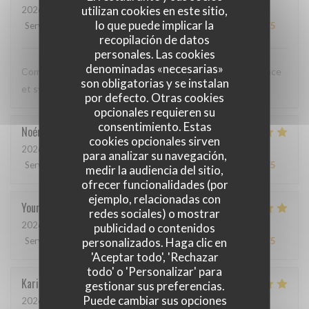
utilizan cookies en este sitio,
2026-05-12
- 20:00 - Invitados 3
lo que puede implicar la
Servicio
:
5
/5
Ambiente
:
5
/5
Menú
:
5
/5
Calidad / Precio
:
5
/5
recopilación de datos
personales. Las cookies
denominadas «necesarias»
Comme toujours, cuisine excellente, service discret, efficace
son obligatorias y se instalan
et sympathique. Merci beaucoup !
por defecto. Otras cookies
opcionales requieren su
consentimiento. Estas
Noémie
P
cookies opcionales sirven
2026-05-06
- 13:00 - Invitados 2
para analizar su navegación,
Servicio
:
4
/5
Ambiente
:
5
/5
Menú
:
5
/5
Calidad / Precio
:
5
/5
medir la audiencia del sitio,
ofrecer funcionalidades (por
ejemplo, relacionadas con
Youri
S
redes sociales) o mostrar
2026-04-22
- 12:00 - Invitados 2
publicidad o contenidos
personalizados. Haga clic en
Servicio
:
5
/5
Ambiente
:
4
/5
Menú
:
5
/5
Calidad / Precio
:
4
/5
'Aceptar todo', 'Rechazar
todo' o 'Personalizar' para
Karin
H
gestionar sus preferencias.
Puede cambiar sus opciones
2026-05-01
- 19:15 - Invitados 3