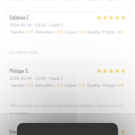
Delphine
E
2026-05-14
- 13:30 - Ospiti 5
Servizio
:
5
/5
Atmosfera
:
4
/5
Cucina
:
5
/5
Qualità / Prezzo
:
4
/5
Excellent repas
Philippe
S
2026-05-14
- 12:30 - Ospiti 2
Servizio
:
5
/5
Atmosfera
:
5
/5
Cucina
:
5
/5
Qualità / Prezzo
:
5
/5
Plats exquis Accueil très agréable et aimable. Cadre sobre et
accueillant.
Bénédicte
C