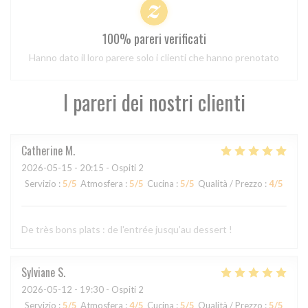
100% pareri verificati
Hanno dato il loro parere solo i clienti che hanno prenotato
I pareri dei nostri clienti
Catherine
M
2026-05-15
- 20:15 - Ospiti 2
Servizio
:
5
/5
Atmosfera
:
5
/5
Cucina
:
5
/5
Qualità / Prezzo
:
4
/5
De très bons plats : de l'entrée jusqu'au dessert !
Sylviane
S
2026-05-12
- 19:30 - Ospiti 2
Servizio
:
5
/5
Atmosfera
:
4
/5
Cucina
:
5
/5
Qualità / Prezzo
:
5
/5