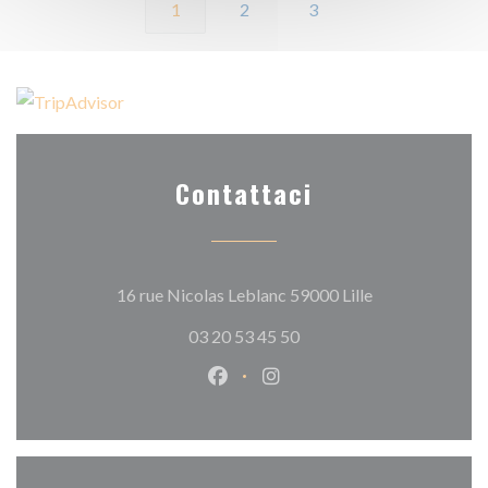
1
2
3
Contattaci
((apre una nuova
16 rue Nicolas Leblanc 59000 Lille
03 20 53 45 50
Facebook ((apre una nuova fines
Instagram ((apre una nuov