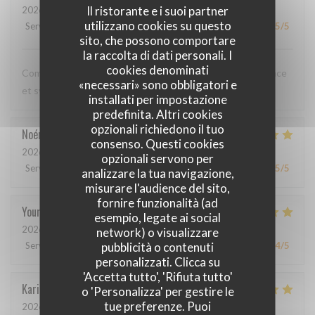
Il ristorante e i suoi partner
2026-05-12
- 20:00 - Ospiti 3
utilizzano cookies su questo
Servizio
:
5
/5
Atmosfera
:
5
/5
Cucina
:
5
/5
Qualità / Prezzo
:
5
/5
sito, che possono comportare
la raccolta di dati personali. I
cookies denominati
Comme toujours, cuisine excellente, service discret, efficace
«necessari» sono obbligatori e
et sympathique. Merci beaucoup !
installati per impostazione
predefinita. Altri cookies
opzionali richiedono il tuo
Noémie
P
consenso. Questi cookies
2026-05-06
- 13:00 - Ospiti 2
opzionali servono per
Servizio
:
4
/5
Atmosfera
:
5
/5
Cucina
:
5
/5
Qualità / Prezzo
:
5
/5
analizzare la tua navigazione,
misurare l'audience del sito,
fornire funzionalità (ad
Youri
S
esempio, legate ai social
2026-04-22
- 12:00 - Ospiti 2
network) o visualizzare
pubblicità o contenuti
Servizio
:
5
/5
Atmosfera
:
4
/5
Cucina
:
5
/5
Qualità / Prezzo
:
4
/5
personalizzati. Clicca su
'Accetta tutto', 'Rifiuta tutto'
Karin
H
o 'Personalizza' per gestire le
tue preferenze. Puoi
2026-05-01
- 19:15 - Ospiti 3