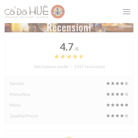
Personalizzazione delle tue scelte sui cookie
Recensioni
4.7
/5
Valutazione media —
1337 recensioni
Servizio
Atmosfera
Menu
Qualità/Prezzo