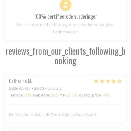
100% certificerede vurderinger
Kun klienter, der har foretaget reservationer, har givet
bedømmelser
reviews_from_our_clients_following_b
ooking
Catherine
M
2026-05-15
- 20:15 - guests 2
service
:
5
/5
ambience
:
5
/5
menu
:
5
/5
quality_price
:
4
/5
De très bons plats : de l'entrée jusqu'au dessert !