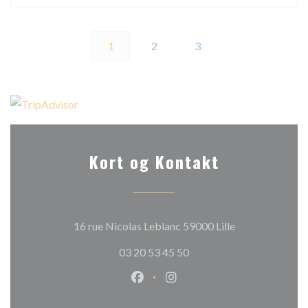
1
2
3
Kort og Kontakt
((åbner i et nyt 
16 rue Nicolas Leblanc 59000 Lille
03 20 53 45 50
Facebook ((åbner i et nyt vindue
Instagram ((åbner i et nyt