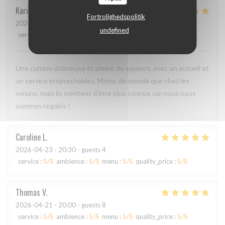
Karin
H
Fortrolighedspolitik
2026-05-01
- 19:15 - guests 3
undefined
service
:
5
/5
ambience
:
4
/5
menu
:
5
/5
quality_price
:
4
/5
Une cuisine délicieuse et pleine de saveurs, avec un accueil et
un service irréprochables. Moins de monde que chez les
voisins, mais ils méritent d'être plus connus car nous nous
sommes régalés !
Caroline
L
2026-04-23
- 20:30 - guests 4
service
:
5
/5
ambience
:
5
/5
menu
:
5
/5
quality_price
:
5
/5
Thomas
V
2026-04-21
- 20:00 - guests 8
service
:
5
/5
ambience
:
5
/5
menu
:
5
/5
quality_price
:
5
/5