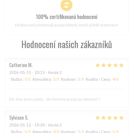
100% certifikovaná hodnocení
Hodnocení poskytují pouze klienti, kteří učinili rezervace
Hodnocení našich zákazníků
Catherine
M
2026-05-15
- 20:15 - Hosté 2
Služba
:
5
/5
Atmosféra
:
5
/5
Kuchyně
:
5
/5
Kvalita / Cena
:
4
/5
De très bons plats : de l'entrée jusqu'au dessert !
Sylviane
S
2026-05-12
- 19:30 - Hosté 2
Služba
:
5
/5
Atmosféra
:
4
/5
Kuchyně
:
5
/5
Kvalita / Cena
:
5
/5