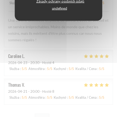
Zásady ochrany osobních údajů
Služba
:
5
/5
Atmosféra
:
4
/5
Kuchyně
:
5
/5
Kvalita / Cena
:
4
/5
undefined
Une cuisine délicieuse et pleine de saveurs, avec un accueil et
un service irréprochables. Moins de monde que chez les
voisins, mais ils méritent d'être plus connus car nous nous
sommes régalés !
Caroline
L
2026-04-23
- 20:30 - Hosté 4
Služba
:
5
/5
Atmosféra
:
5
/5
Kuchyně
:
5
/5
Kvalita / Cena
:
5
/5
Thomas
V
2026-04-21
- 20:00 - Hosté 8
Služba
:
5
/5
Atmosféra
:
5
/5
Kuchyně
:
5
/5
Kvalita / Cena
:
5
/5