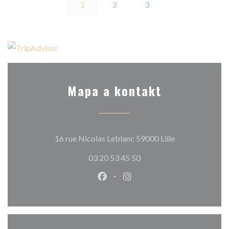
1
2
3
Mapa a kontakt
((otevře se v n
16 rue Nicolas Leblanc 59000 Lille
03 20 53 45 50
Facebook ((otevře se v novém o
Instagram ((otevře se v n