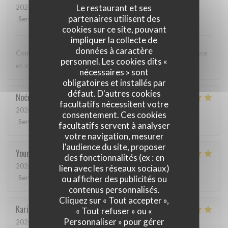
Le restaurant et ses
2026-05-12
- 20:00 - Couverts 3
partenaires utilisent des
Service
:
5
/5
Ambiance
:
5
/5
Cuisine
:
5
/5
Qualité / Prix
:
5
/5
cookies sur ce site, pouvant
impliquer la collecte de
données à caractère
Comme toujours, cuisine excellente, service discret, efficace
personnel. Les cookies dits «
et sympathique. Merci beaucoup !
nécessaires » sont
obligatoires et installés par
défaut. D'autres cookies
Noémie
P
facultatifs nécessitent votre
2026-05-06
- 13:00 - Couverts 2
consentement. Ces cookies
Service
:
4
/5
Ambiance
:
5
/5
Cuisine
:
5
/5
Qualité / Prix
:
5
/5
facultatifs servent à analyser
votre navigation, mesurer
l'audience du site, proposer
Youri
S
des fonctionnalités (ex : en
2026-04-22
- 12:00 - Couverts 2
lien avec les réseaux sociaux)
ou afficher des publicités ou
Service
:
5
/5
Ambiance
:
4
/5
Cuisine
:
5
/5
Qualité / Prix
:
4
/5
contenus personnalisés.
Cliquez sur « Tout accepter »,
Karin
H
« Tout refuser » ou «
Personnaliser » pour gérer
2026-05-01
- 19:15 - Couverts 3