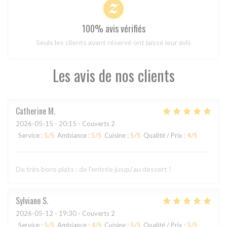
100% avis vérifiés
Seuls les clients ayant réservé ont laissé leur avis
Les avis de nos clients
Catherine
M
2026-05-15
- 20:15 - Couverts 2
Service
:
5
/5
Ambiance
:
5
/5
Cuisine
:
5
/5
Qualité / Prix
:
4
/5
De très bons plats : de l'entrée jusqu'au dessert !
Sylviane
S
2026-05-12
- 19:30 - Couverts 2
Service
:
5
/5
Ambiance
:
4
/5
Cuisine
:
5
/5
Qualité / Prix
:
5
/5