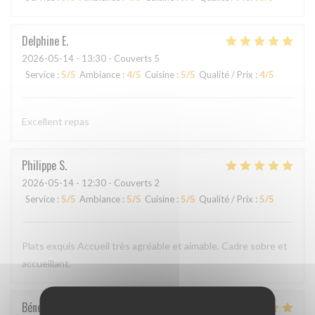
Delphine
E
2026-05-14
- 13:30 - Couverts 5
Service
:
5
/5
Ambiance
:
4
/5
Cuisine
:
5
/5
Qualité / Prix
:
4
/5
Excellent repas
Philippe
S
2026-05-14
- 12:30 - Couverts 2
Service
:
5
/5
Ambiance
:
5
/5
Cuisine
:
5
/5
Qualité / Prix
:
5
/5
Plats exquis Accueil très agréable et aimable. Cadre sobre et
accueillant.
Bénédicte
C