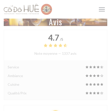
Personnalisation de vos choix en matière de cookies
Avis
4.7
/5
Note moyenne —
1337 avis
Service
Ambiance
Cuisine
Qualité/Prix