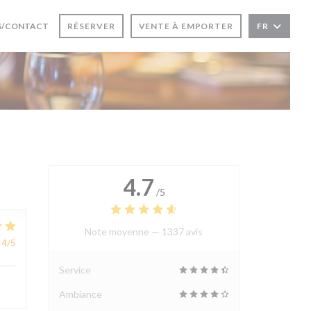
E FENÊTRE))
 UNE NOUVELLE FENÊTRE))
S/CONTACT
RÉSERVER
VENTE À EMPORTER
FR
4.7
/5
Note moyenne —
1337 avis
4
/5
Service
Ambiance