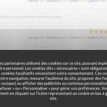
Service
:
5
/5
Ambiance
:
5
/5
Cuisine
:
5
/5
Qualité / Prix
:
 efficace et sympathique. Merci beaucoup !
Service
:
4
/5
Ambiance
:
5
/5
Cuisine
:
5
/5
Qualité / Prix
:
Service
:
5
/5
Ambiance
:
4
/5
Cuisine
:
5
/5
Qualité / Prix
:
es partenaires utilisent des cookies sur ce site, pouvant impli
e personnel. Les cookies dits « nécessaires » sont obligatoir
 cookies facultatifs nécessitent votre consentement. Ces co
otre navigation, mesurer l'audience du site, proposer des fon
Service
:
5
/5
Ambiance
:
4
/5
Cuisine
:
5
/5
Qualité / Prix
:
x sociaux) ou afficher des publicités ou contenus personnalisé
 refuser » ou « Personnaliser » pour gérer vos préférences. V
ment en cliquant sur l'icône représentant un cookie en bas à
accueil et un service irréprochables. Moins de monde que chez les voisins
site.
ommes régalés !