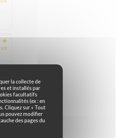
5
/5
5
/5
4
/5
quer la collecte de
es et installés par
okies facultatifs
ctionnalités (ex : en
4
/5
s. Cliquez sur « Tout
ous pouvez modifier
 gauche des pages du
,