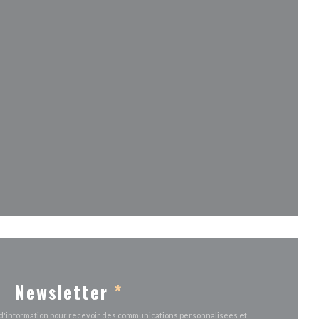
elle fenêtre))
fenêtre))
velle fenêtre))
Newsletter
*
e d'information pour recevoir des communications personnalisées et