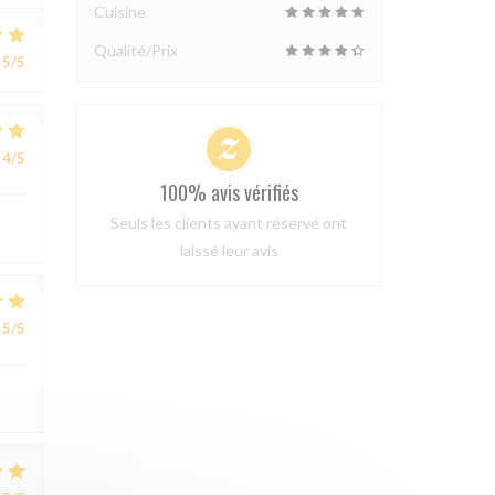
Cuisine
Qualité/Prix
5
/5
4
/5
100% avis vérifiés
Seuls les clients ayant réservé ont
laissé leur avis
5
/5