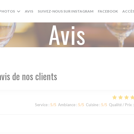
((OUVRE UNE NOUVELL
((OUVRE
PHOTOS
AVIS
SUIVEZ-NOUS SUR INSTAGRAM
FACEBOOK
ACCÈ
Avis
avis de nos clients
Service
:
5
/5
Ambiance
:
5
/5
Cuisine
:
5
/5
Qualité / Prix
: