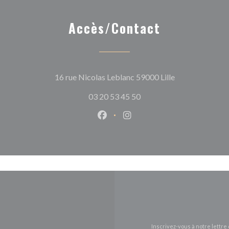
Accès/Contact
((ouvre une nouv
16 rue Nicolas Leblanc 59000 Lille
03 20 53 45 50
Facebook ((ouvre une nouvelle 
Instagram ((ouvre une nou
Inscrivez-vous à notre lettr