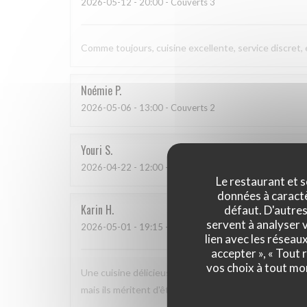
2026-05-12
- 20:00 - Couverts 3
Comme toujours, cuisine excellente, service discret,
Noémie
P
2026-05-06
- 13:00 - Couverts 2
Youri
S
2026-04-22
- 12:00 - Couverts 2
Le restaurant et s
données à caractèr
Karin
H
défaut. D'autres
servent à analyser v
2026-05-01
- 19:15 - Couverts 3
lien avec les réseau
accepter », « Tout
vos choix à tout mo
Une cuisine délicieuse et pleine de saveurs, avec un 
mais ils méritent d'être plus connus car nous nous s