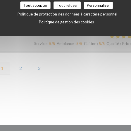
Tout accepter
Tout refuser
Personnaliser
Politique de protection des données à caractère personnel
Service
:
5
/5
Ambiance
:
5
/5
Cuisine
:
5
/5
Qualité / Prix
:
Politique de gestion des cookies
Service
:
5
/5
Ambiance
:
5
/5
Cuisine
:
5
/5
Qualité / Prix
:
1
2
3