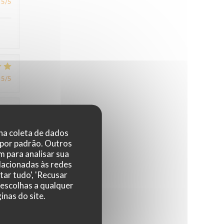
5
/5
5
/5
4
/5
 na coleta de dados
 por padrão. Outros
 para analisar sua
elacionadas às redes
4
/5
tar tudo', 'Recusar
 escolhas a qualquer
nas do site.
,