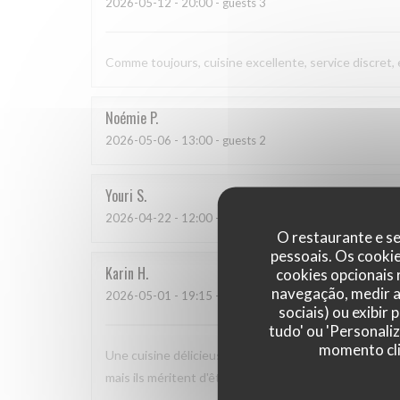
2026-05-12
- 20:00 - guests 3
Comme toujours, cuisine excellente, service discret,
Noémie
P
2026-05-06
- 13:00 - guests 2
Youri
S
2026-04-22
- 12:00 - guests 2
O restaurante e se
pessoais. Os cooki
Karin
H
cookies opcionais
navegação, medir a 
2026-05-01
- 19:15 - guests 3
sociais) ou exibir
tudo' ou 'Personali
momento cli
Une cuisine délicieuse et pleine de saveurs, avec un 
mais ils méritent d'être plus connus car nous nous s