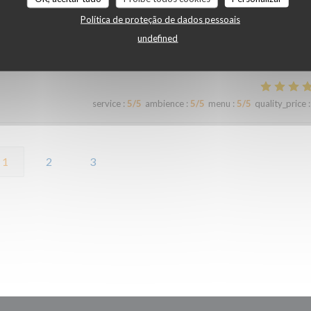
Política de proteção de dados pessoais
undefined
service
:
5
/5
ambience
:
5
/5
menu
:
5
/5
quality_price
:
service
:
5
/5
ambience
:
5
/5
menu
:
5
/5
quality_price
:
1
2
3