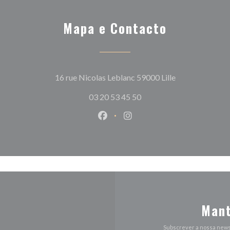
Mapa e Contacto
((abre numa nov
16 rue Nicolas Leblanc 59000 Lille
03 20 53 45 50
Facebook ((abre numa nova jane
Instagram ((abre numa nov
Mant
Subscrever a nossa news