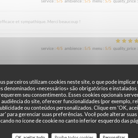
service
:
5
/5
ambience
:
5
/5
menu
:
5
/5
quality_price
:
 efficace et sympathique. Merci beaucoup !
service
:
4
/5
ambience
:
5
/5
menu
:
5
/5
quality_price
:
service
:
5
/5
ambience
:
4
/5
menu
:
5
/5
quality_price
:
us parceiros utilizam cookies neste site, o que pode implicar
es denominados «necessários» são obrigatórios e instalados
 requerem seu consentimento. Esses cookies opcionais servem
audiência do site, oferecer funcionalidades (por exemplo, r
service
:
5
/5
ambience
:
4
/5
menu
:
5
/5
quality_price
:
 publicidade ou conteúdos personalizados. Clique em 'OK, acei
zar' para gerenciar suas preferências. Você pode alterar suas
cando no ícone de cookie no canto inferior esquerdo das pági
accueil et un service irréprochables. Moins de monde que chez les voisins
ommes régalés !
OK, aceitar tudo
Proíbe todos cookies
Personalizar