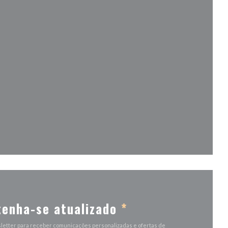
a janela))
la))
a janela))
enha-se atualizado
*
letter para receber comunicações personalizadas e ofertas de