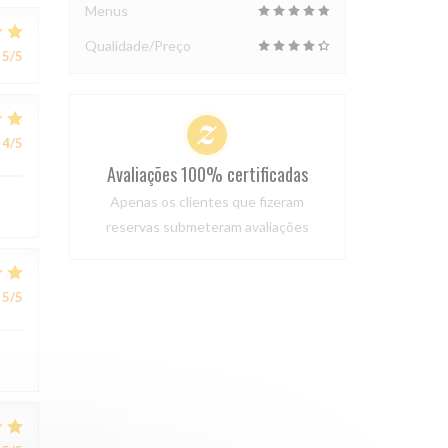
Menus
Qualidade/Preço
5
/5
4
/5
Avaliações 100% certificadas
Apenas os clientes que fizeram
reservas submeteram avaliações
5
/5