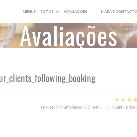
MENUS
FOTOS
AVALIAÇÕES
MAPA E CONTACT
((ABRE NUMA NOVA JANE
((ABRE NUMA NOVA JA
Avaliações
ur_clients_following_booking
service
:
5
/5
ambience
:
5
/5
menu
:
5
/5
quality_price
: