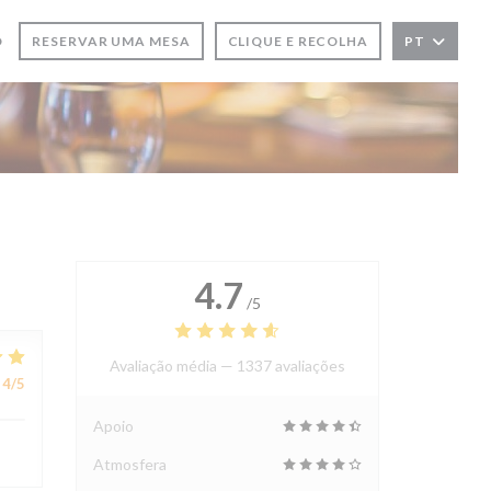
O
RESERVAR UMA MESA
CLIQUE E RECOLHA
PT
LA))
NELA))
4.7
/5
Avaliação média —
1337 avaliações
4
/5
Apoio
Atmosfera