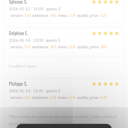
Sylviane
S
2026-05-12
- 19:30 - guests 2
service
:
5
/5
ambience
:
4
/5
menu
:
5
/5
quality_price
:
5
/5
Delphine
E
2026-05-14
- 13:30 - guests 5
service
:
5
/5
ambience
:
4
/5
menu
:
5
/5
quality_price
:
4
/5
Excellent repas
Philippe
S
2026-05-14
- 12:30 - guests 2
service
:
5
/5
ambience
:
5
/5
menu
:
5
/5
quality_price
:
5
/5
Plats exquis Accueil très agréable et aimable. Cadre sobre et
accueillant.