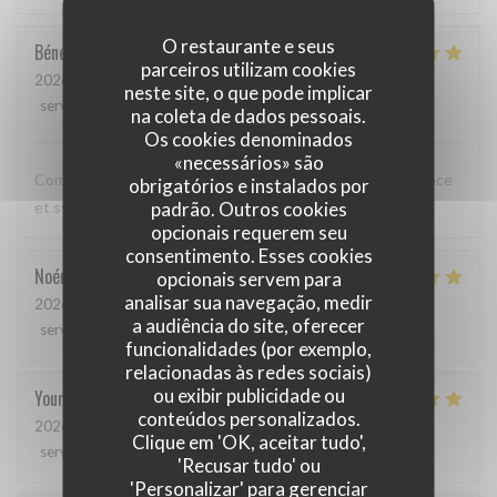
O restaurante e seus
Bénédicte
C
parceiros utilizam cookies
2026-05-12
- 20:00 - guests 3
neste site, o que pode implicar
service
:
5
/5
ambience
:
5
/5
menu
:
5
/5
quality_price
:
5
/5
na coleta de dados pessoais.
Os cookies denominados
«necessários» são
Comme toujours, cuisine excellente, service discret, efficace
obrigatórios e instalados por
padrão. Outros cookies
et sympathique. Merci beaucoup !
opcionais requerem seu
consentimento. Esses cookies
Noémie
P
opcionais servem para
analisar sua navegação, medir
2026-05-06
- 13:00 - guests 2
a audiência do site, oferecer
service
:
4
/5
ambience
:
5
/5
menu
:
5
/5
quality_price
:
5
/5
funcionalidades (por exemplo,
relacionadas às redes sociais)
ou exibir publicidade ou
Youri
S
conteúdos personalizados.
2026-04-22
- 12:00 - guests 2
Clique em 'OK, aceitar tudo',
service
:
5
/5
ambience
:
4
/5
menu
:
5
/5
quality_price
:
4
/5
'Recusar tudo' ou
'Personalizar' para gerenciar