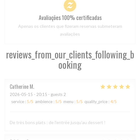
Avaliações 100% certificadas
Apenas os clientes que fizeram reservas submeteram
avaliações
reviews_from_our_clients_following_b
ooking
Catherine
M
2026-05-15
- 20:15 - guests 2
service
:
5
/5
ambience
:
5
/5
menu
:
5
/5
quality_price
:
4
/5
De très bons plats : de l'entrée jusqu'au dessert !