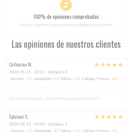
100% de opiniones comprobadas
Solo los clientes que reservaron dejaron su opinión
Las opiniones de nuestros clientes
Catherine
M
2026-05-15
- 20:15 - Invitados 2
Servicio
:
5
/5
Ambiente
:
5
/5
Menú
:
5
/5
Calidad / Precio
:
4
/5
De très bons plats : de l'entrée jusqu'au dessert !
Sylviane
S
2026-05-12
- 19:30 - Invitados 2
Servicio
:
5
/5
Ambiente
:
4
/5
Menú
:
5
/5
Calidad / Precio
:
5
/5