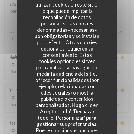
utilizan cookies en este sitio,
2026-05-12
- 20:00 - Invitados 3
lo que puede implicar la
Servicio
:
5
/5
Ambiente
:
5
/5
Menú
:
5
/5
Calidad / Precio
:
5
/5
recopilación de datos
personales. Las cookies
denominadas «necesarias»
Comme toujours, cuisine excellente, service discret, efficace
son obligatorias y se instalan
et sympathique. Merci beaucoup !
por defecto. Otras cookies
opcionales requieren su
consentimiento. Estas
Noémie
P
cookies opcionales sirven
2026-05-06
- 13:00 - Invitados 2
para analizar su navegación,
Servicio
:
4
/5
Ambiente
:
5
/5
Menú
:
5
/5
Calidad / Precio
:
5
/5
medir la audiencia del sitio,
ofrecer funcionalidades (por
ejemplo, relacionadas con
Youri
S
redes sociales) o mostrar
2026-04-22
- 12:00 - Invitados 2
publicidad o contenidos
personalizados. Haga clic en
Servicio
:
5
/5
Ambiente
:
4
/5
Menú
:
5
/5
Calidad / Precio
:
4
/5
'Aceptar todo', 'Rechazar
todo' o 'Personalizar' para
Karin
H
gestionar sus preferencias.
Puede cambiar sus opciones
2026-05-01
- 19:15 - Invitados 3