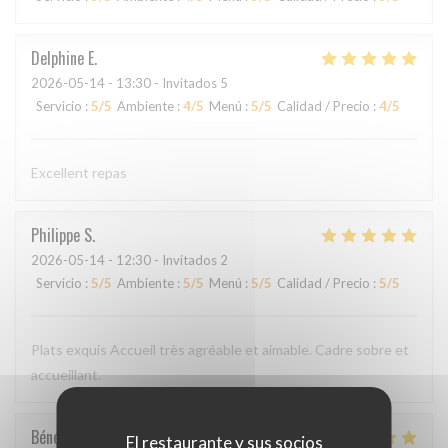
Delphine
E
2026-05-14
- 13:30 - Invitados 5
Servicio
:
5
/5
Ambiente
:
4
/5
Menú
:
5
/5
Calidad / Precio
:
4
/5
Excellent repas
Philippe
S
2026-05-14
- 12:30 - Invitados 2
Servicio
:
5
/5
Ambiente
:
5
/5
Menú
:
5
/5
Calidad / Precio
:
5
/5
Plats exquis Accueil très agréable et aimable. Cadre sobre et
accueillant.
Bénédicte
C
El restaurante y sus socios