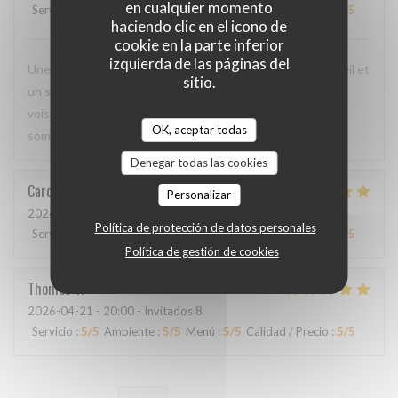
en cualquier momento
Servicio
:
5
/5
Ambiente
:
4
/5
Menú
:
5
/5
Calidad / Precio
:
4
/5
haciendo clic en el icono de
cookie en la parte inferior
izquierda de las páginas del
Une cuisine délicieuse et pleine de saveurs, avec un accueil et
sitio.
un service irréprochables. Moins de monde que chez les
voisins, mais ils méritent d'être plus connus car nous nous
OK, aceptar todas
sommes régalés !
Denegar todas las cookies
Caroline
L
Personalizar
2026-04-23
- 20:30 - Invitados 4
Política de protección de datos personales
Servicio
:
5
/5
Ambiente
:
5
/5
Menú
:
5
/5
Calidad / Precio
:
5
/5
Política de gestión de cookies
Thomas
V
2026-04-21
- 20:00 - Invitados 8
Servicio
:
5
/5
Ambiente
:
5
/5
Menú
:
5
/5
Calidad / Precio
:
5
/5