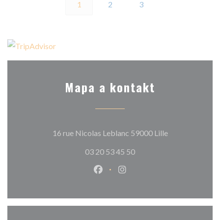
1
2
3
Mapa a kontakt
((otevře se v n
16 rue Nicolas Leblanc 59000 Lille
03 20 53 45 50
Facebook ((otevře se v novém o
Instagram ((otevře se v n