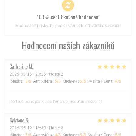
100% certifikovaná hodnocení
Hodnocení poskytují pouze klienti, kteří učinili rezervace
Hodnocení našich zákazníků
Catherine
M
2026-05-15
- 20:15 - Hosté 2
Služba
:
5
/5
Atmosféra
:
5
/5
Kuchyně
:
5
/5
Kvalita / Cena
:
4
/5
De très bons plats : de l'entrée jusqu'au dessert !
Sylviane
S
2026-05-12
- 19:30 - Hosté 2
Služba
:
5
/5
Atmosféra
:
4
/5
Kuchyně
:
5
/5
Kvalita / Cena
:
5
/5