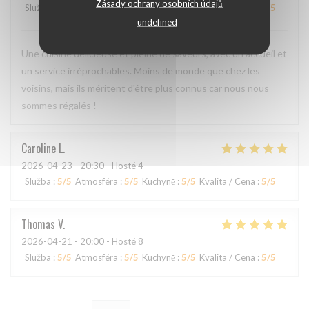
Zásady ochrany osobních údajů
Služba
:
5
/5
Atmosféra
:
4
/5
Kuchyně
:
5
/5
Kvalita / Cena
:
4
/5
undefined
Une cuisine délicieuse et pleine de saveurs, avec un accueil et
un service irréprochables. Moins de monde que chez les
voisins, mais ils méritent d'être plus connus car nous nous
sommes régalés !
Caroline
L
2026-04-23
- 20:30 - Hosté 4
Služba
:
5
/5
Atmosféra
:
5
/5
Kuchyně
:
5
/5
Kvalita / Cena
:
5
/5
Thomas
V
2026-04-21
- 20:00 - Hosté 8
Služba
:
5
/5
Atmosféra
:
5
/5
Kuchyně
:
5
/5
Kvalita / Cena
:
5
/5