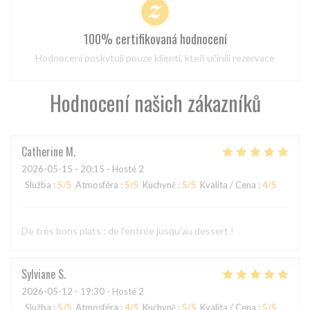
100% certifikovaná hodnocení
Hodnocení poskytují pouze klienti, kteří učinili rezervace
Hodnocení našich zákazníků
Catherine
M
2026-05-15
- 20:15 - Hosté 2
Služba
:
5
/5
Atmosféra
:
5
/5
Kuchyně
:
5
/5
Kvalita / Cena
:
4
/5
De très bons plats : de l'entrée jusqu'au dessert !
Sylviane
S
2026-05-12
- 19:30 - Hosté 2
Služba
:
5
/5
Atmosféra
:
4
/5
Kuchyně
:
5
/5
Kvalita / Cena
:
5
/5