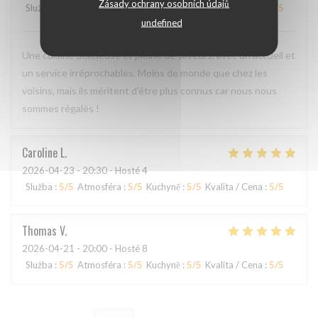
Zásady ochrany osobních údajů
Služba
:
5
/5
Atmosféra
:
4
/5
Kuchyně
:
5
/5
Kvalita / Cena
:
4
/5
undefined
Une cuisine délicieuse et pleine de saveurs, avec un accueil et
un service irréprochables. Moins de monde que chez les
voisins, mais ils méritent d'être plus connus car nous nous
sommes régalés !
Caroline
L
2026-04-23
- 20:30 - Hosté 4
Služba
:
5
/5
Atmosféra
:
5
/5
Kuchyně
:
5
/5
Kvalita / Cena
:
5
/5
Thomas
V
2026-04-21
- 20:00 - Hosté 8
Služba
:
5
/5
Atmosféra
:
5
/5
Kuchyně
:
5
/5
Kvalita / Cena
:
5
/5