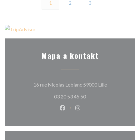
1
2
3
Mapa a kontakt
((otevře se v n
16 rue Nicolas Leblanc 59000 Lille
03 20 53 45 50
Facebook ((otevře se v novém o
Instagram ((otevře se v n