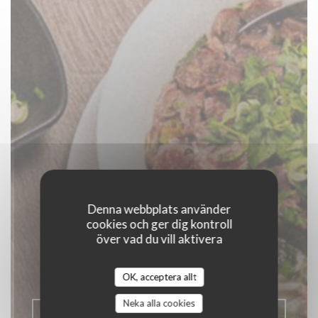
Denna webbplats använder
cookies och ger dig kontroll
LE CO DO HUE
över vad du vill aktivera
|
LILLE
OK, acceptera allt
Neka alla cookies
BOKA ETT BORD