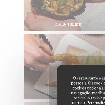
DSC04105.jpg
O restaurante e se
pessoais. Os cooki
cookies opcionais
DSC04169.jpg
navegação, medir a 
sociais) ou exibir
tudo' ou 'Personali