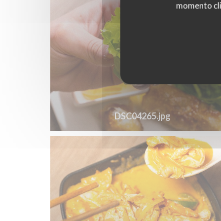
momento cli
DSC04265.jpg