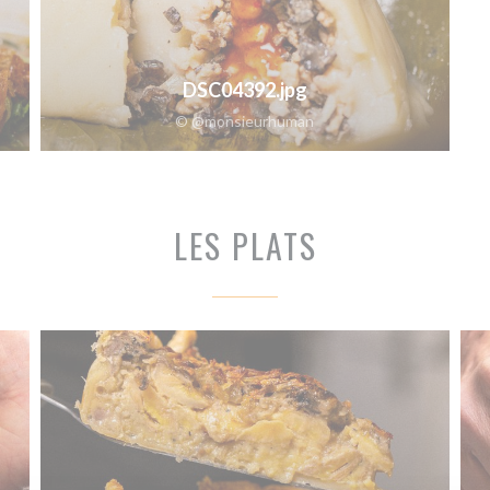
DSC04392.jpg
© @monsieurhuman
LES PLATS