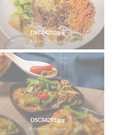
DSC04210.jpg
© @monsieurhuman
DSC04293.jpg
© @monsieurhuman