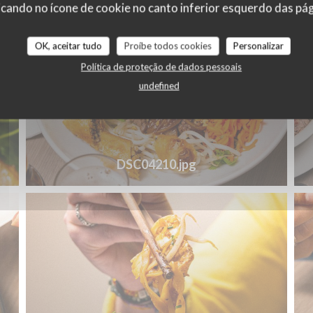
cando no ícone de cookie no canto inferior esquerdo das pági
OK, aceitar tudo
Proíbe todos cookies
Personalizar
Política de proteção de dados pessoais
undefined
DSC04210.jpg