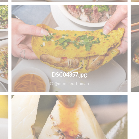
DSC04357.jpg
© @monsieurhuman