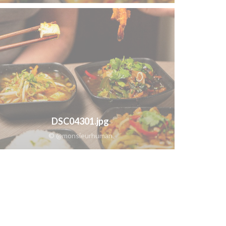
DSC04301.jpg
© @monsieurhuman