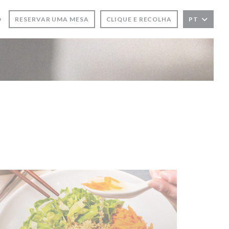
O
RESERVAR UMA MESA
CLIQUE E RECOLHA
PT
LA))
NELA))