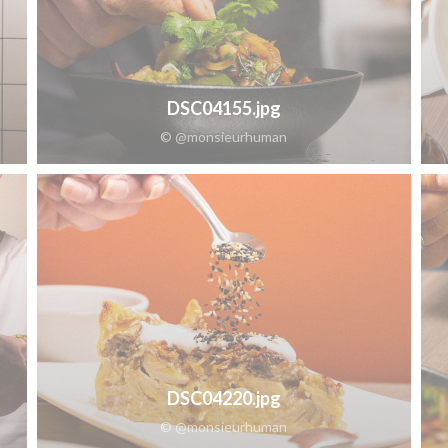
DSC04155.jpg
© @monsieurhuman
DSC04220.jpg
© @monsieurhuman