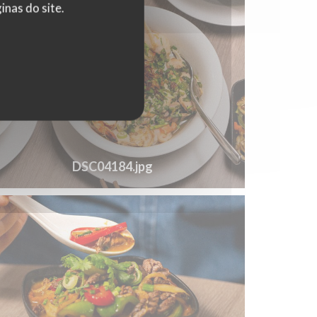
nas do site.
DSC04184.jpg