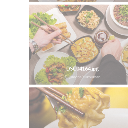
DSC04164.jpg
© @monsieurhuman