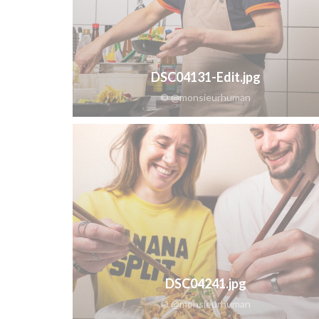
DSC04131-Edit.jpg
© @monsieurhuman
DSC04241.jpg
© @monsieurhuman