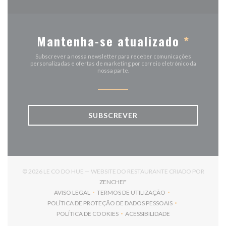
Mantenha-se atualizado
*
Subscrever a nossa newsletter para receber comunicações
personalizadas e ofertas de marketing por correio eletrónico da
nossa parte.
SUBSCREVER
© 2026 LE CO DO HUE — WEBSITE DO RESTAURANTE CRIADO POR
((ABRE NUMA NOVA JANELA))
ZENCHEF
AVISO LEGAL
TERMOS DE UTILIZAÇÃO
((ABRE NUMA NOVA JANELA))
((ABRE NUMA NOVA JANELA))
POLÍTICA DE PROTEÇÃO DE DADOS PESSOAIS
((ABRE NUMA NOVA JANELA))
POLÍTICA DE COOKIES
ACESSIBILIDADE
((ABRE NUMA NOVA JANELA))
((ABRE NUMA NOVA JANELA