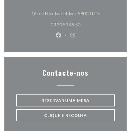
((abre numa nov
16 rue Nicolas Leblanc 59000 Lille
03 20 53 45 50
Facebook ((abre numa nova jane
Instagram ((abre numa nov
Contacte-nos
RESERVAR UMA MESA
CLIQUE E RECOLHA