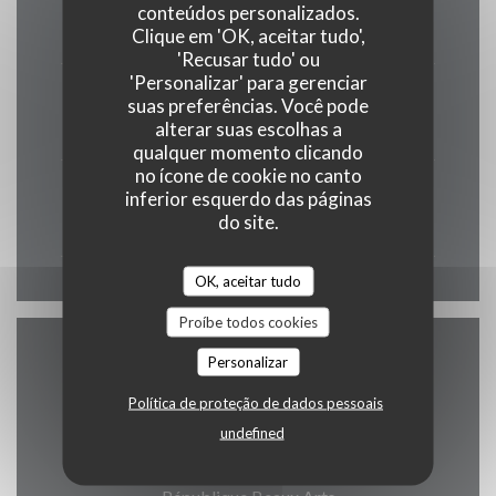
conteúdos personalizados.
12:00 - 14:00
19:00 - 22:00
Clique em 'OK, aceitar tudo',
•
'Recusar tudo' ou
'Personalizar' para gerenciar
Sex
-
Sab
suas preferências. Você pode
12:00 - 15:00
19:00 - 23:00
alterar suas escolhas a
•
qualquer momento clicando
no ícone de cookie no canto
Domingo
inferior esquerdo das páginas
do site.
Fechado
OK, aceitar tudo
Proíbe todos cookies
Personalizar
Acesso
Política de proteção de dados pessoais
undefined
Metro