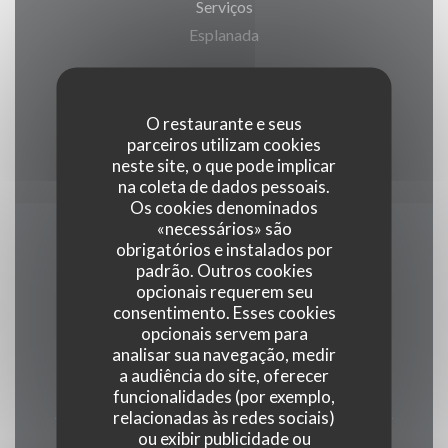
Serviços
Esplanada
Métodos de pagamento
Ticket Restaurante, Visa, Eurocard/Mastercard,
O restaurante e seus
parceiros utilizam cookies
Dinheiro, Cartão Azul
neste site, o que pode implicar
na coleta de dados pessoais.
Os cookies denominados
«necessários» são
obrigatórios e instalados por
Horário de abertura
padrão. Outros cookies
opcionais requerem seu
consentimento. Esses cookies
opcionais servem para
analisar sua navegação, medir
Segunda-feira
a audiência do site, oferecer
19:00 - 22:00
funcionalidades (por exemplo,
relacionadas às redes sociais)
ou exibir publicidade ou
Ter
-
Qui