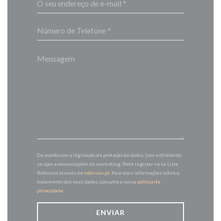
De acordo com a legislação de proteção de dados, tem o direito de
se opor a comunicações de marketing. Pode registar-se na Lista
Robinson através de
robinson.pt
. Para mais informações sobre o
tratamento dos seus dados, consulte a nossa
política de
privacidade
.