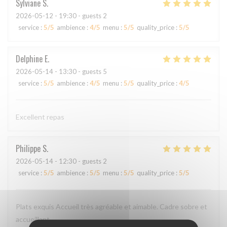
Sylviane
S
2026-05-12
- 19:30 - guests 2
service
:
5
/5
ambience
:
4
/5
menu
:
5
/5
quality_price
:
5
/5
Delphine
E
2026-05-14
- 13:30 - guests 5
service
:
5
/5
ambience
:
4
/5
menu
:
5
/5
quality_price
:
4
/5
Excellent repas
Philippe
S
2026-05-14
- 12:30 - guests 2
service
:
5
/5
ambience
:
5
/5
menu
:
5
/5
quality_price
:
5
/5
Plats exquis Accueil très agréable et aimable. Cadre sobre et
accueillant.