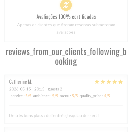
Avaliações 100% certificadas
Apenas os clientes que fizeram reservas submeteram
avaliações
reviews_from_our_clients_following_b
ooking
Catherine
M
2026-05-15
- 20:15 - guests 2
service
:
5
/5
ambience
:
5
/5
menu
:
5
/5
quality_price
:
4
/5
De très bons plats : de l'entrée jusqu'au dessert !