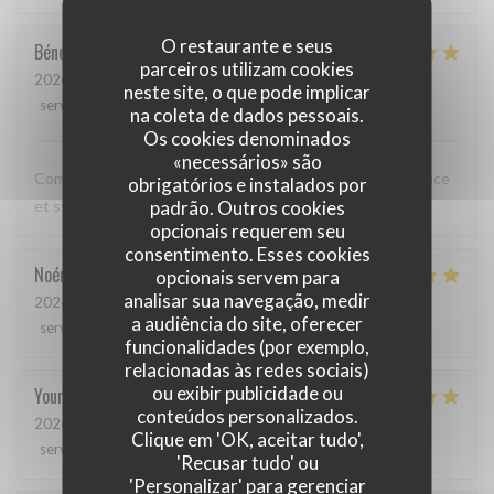
O restaurante e seus
Bénédicte
C
parceiros utilizam cookies
2026-05-12
- 20:00 - guests 3
neste site, o que pode implicar
service
:
5
/5
ambience
:
5
/5
menu
:
5
/5
quality_price
:
5
/5
na coleta de dados pessoais.
Os cookies denominados
«necessários» são
Comme toujours, cuisine excellente, service discret, efficace
obrigatórios e instalados por
padrão. Outros cookies
et sympathique. Merci beaucoup !
opcionais requerem seu
consentimento. Esses cookies
Noémie
P
opcionais servem para
analisar sua navegação, medir
2026-05-06
- 13:00 - guests 2
a audiência do site, oferecer
service
:
4
/5
ambience
:
5
/5
menu
:
5
/5
quality_price
:
5
/5
funcionalidades (por exemplo,
relacionadas às redes sociais)
ou exibir publicidade ou
Youri
S
conteúdos personalizados.
2026-04-22
- 12:00 - guests 2
Clique em 'OK, aceitar tudo',
service
:
5
/5
ambience
:
4
/5
menu
:
5
/5
quality_price
:
4
/5
'Recusar tudo' ou
'Personalizar' para gerenciar