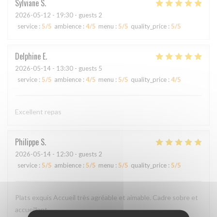
Sylviane
S
2026-05-12
- 19:30 - guests 2
service
:
5
/5
ambience
:
4
/5
menu
:
5
/5
quality_price
:
5
/5
Delphine
E
2026-05-14
- 13:30 - guests 5
service
:
5
/5
ambience
:
4
/5
menu
:
5
/5
quality_price
:
4
/5
Excellent repas
Philippe
S
2026-05-14
- 12:30 - guests 2
service
:
5
/5
ambience
:
5
/5
menu
:
5
/5
quality_price
:
5
/5
Plats exquis Accueil très agréable et aimable. Cadre sobre et
accueillant.