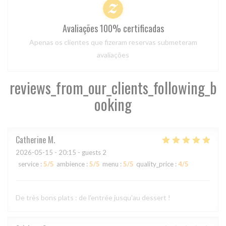
Avaliações 100% certificadas
Apenas os clientes que fizeram reservas submeteram
avaliações
reviews_from_our_clients_following_b
ooking
Catherine
M
2026-05-15
- 20:15 - guests 2
service
:
5
/5
ambience
:
5
/5
menu
:
5
/5
quality_price
:
4
/5
De très bons plats : de l'entrée jusqu'au dessert !