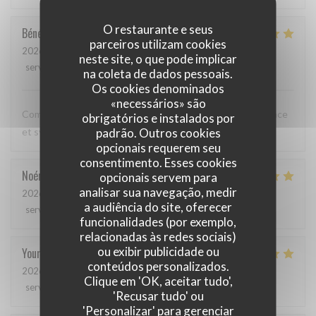
O restaurante e seus
Bénédicte
C
parceiros utilizam cookies
2026-05-12
- 20:00 - guests 3
neste site, o que pode implicar
service
:
5
/5
ambience
:
5
/5
menu
:
5
/5
quality_price
:
5
/5
na coleta de dados pessoais.
Os cookies denominados
«necessários» são
Comme toujours, cuisine excellente, service discret, efficace
obrigatórios e instalados por
padrão. Outros cookies
et sympathique. Merci beaucoup !
opcionais requerem seu
consentimento. Esses cookies
Noémie
P
opcionais servem para
analisar sua navegação, medir
2026-05-06
- 13:00 - guests 2
a audiência do site, oferecer
service
:
4
/5
ambience
:
5
/5
menu
:
5
/5
quality_price
:
5
/5
funcionalidades (por exemplo,
relacionadas às redes sociais)
ou exibir publicidade ou
Youri
S
conteúdos personalizados.
2026-04-22
- 12:00 - guests 2
Clique em 'OK, aceitar tudo',
service
:
5
/5
ambience
:
4
/5
menu
:
5
/5
quality_price
:
4
/5
'Recusar tudo' ou
'Personalizar' para gerenciar