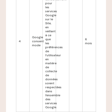
pour
les
services
Google
sur le
Site,
en
veillant
à ce
Google
que
6
4
consent
les
mois
mode
préférences
de
l'utilisateur
en
matière
de
collecte
de
données
soient
respectées
dans
l'ensemble
des
services
Google.