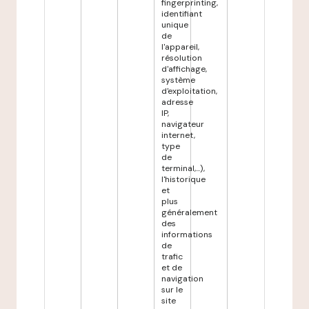
fingerprinting,
identifiant
unique
de
l'appareil,
résolution
d'affichage,
système
d'exploitation,
adresse
IP,
navigateur
internet,
type
de
terminal,...),
l'historique
et
plus
généralement
des
informations
de
trafic
et de
navigation
sur le
site