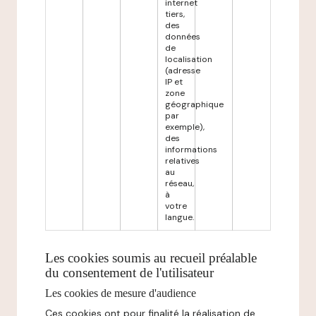
internet
tiers,
des
données
de
localisation
(adresse
IP et
zone
géographique
par
exemple),
des
informations
relatives
au
réseau,
à
votre
langue.
Les cookies soumis au recueil préalable
du consentement de l'utilisateur
Les cookies de mesure d'audience
Ces cookies ont pour finalité la réalisation de