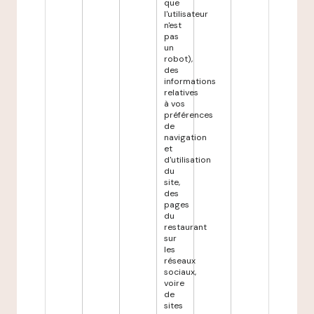
que
l'utilisateur
n'est
pas
un
robot),
des
informations
relatives
à vos
préférences
de
navigation
et
d'utilisation
du
site,
des
pages
du
restaurant
sur
les
réseaux
sociaux,
voire
de
sites