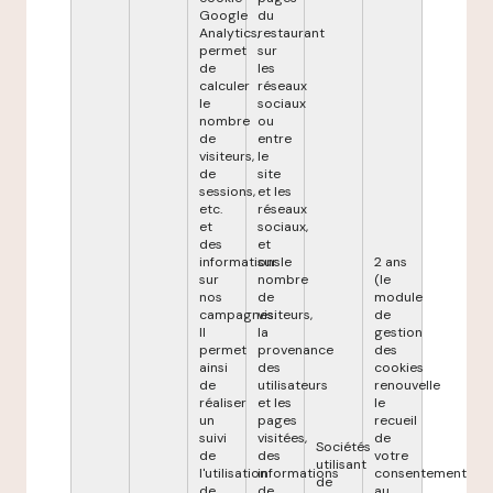
Google
du
Analytics,
restaurant
permet
sur
de
les
calculer
réseaux
le
sociaux
nombre
ou
de
entre
visiteurs,
le
de
site
sessions,
et les
etc.
réseaux
et
sociaux,
des
et
informations
sur le
2 ans
sur
nombre
(le
nos
de
module
campagnes.
visiteurs,
de
Il
la
gestion
permet
provenance
des
ainsi
des
cookies
de
utilisateurs
renouvelle
réaliser
et les
le
un
pages
recueil
suivi
visitées,
de
Sociétés
de
des
votre
utilisant
l'utilisation
informations
consentement
de
de
de
au