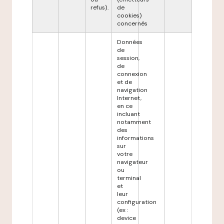
refus).
de
cookies)
concernés
Données
de
session,
de
connexion
et de
navigation
Internet,
en ce
incluant
notamment
des
informations
sur
votre
navigateur
ou
terminal
et
leur
configuration
(ex :
device