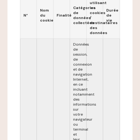
utilisant
Catégories
les
Nom
Durée
de
cookies
N°
du
Finalité
de
données
/
cookie
vie
collectées
destinataires
des
données
Données
de
session,
de
connexion
et de
navigation
Internet,
en ce
incluant
notamment
des
informations
sur
votre
navigateur
ou
terminal
et
leur