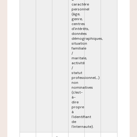
caractère
personnel
(âge,
genre,
centres
d'intérêts,
données
démographiques,
situation
familiale
/
maritale,
activité
/
statut
professionnel,...)
non
nominatives
(c'est-
à-
dire
propre
à
l'identifiant
de
l'internaute).