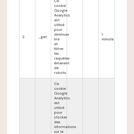
Ce
cookie
Google
Analytics
est
utilisé
pour
diminuer
1
2
_gat
lire
minute
et
filtrer
les
requêtes
émanant
de
robots.
Ce
cookie
Google
Analytics
est
utilisé
pour
stocker
des
informations
sur la