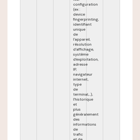
configuration
(ex :
device
fingerprinting,
identifiant
unique
de
l'appareil,
résolution
d'affichage,
système
d'exploitation,
adresse
IP,
navigateur
internet,
type
de
terminal,...),
l'historique
et
plus
généralement
des
informations
de
trafic
et de