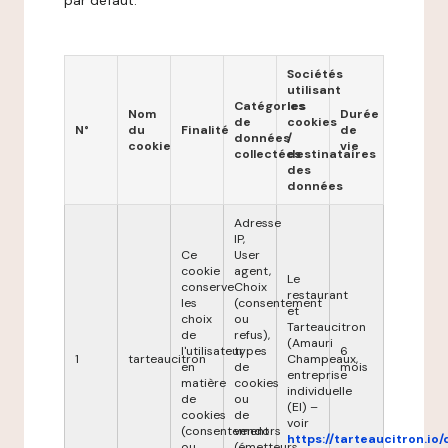
par défaut.
Sociétés
utilisant
Catégories
les
Nom
Durée
de
cookies
N°
du
Finalité
de
données
/
cookie
vie
collectées
destinataires
des
données
Adresse
IP,
Ce
User
cookie
agent,
Le
conserve
Choix
restaurant
les
(consentement
et
choix
ou
Tarteaucitron
de
refus),
(Amauri
l'utilisateur
types
6
1
tarteaucitron
Champeaux,
en
de
mois
entreprise
matière
cookies
individuelle
de
ou
(EI) –
cookies
de
voir
(consentement
vendors
https://tarteaucitron.io/
ou
(émetteurs