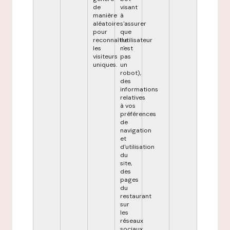
de
visant
manière
à
aléatoire
s'assurer
pour
que
reconnaître
l'utilisateur
les
n'est
visiteurs
pas
uniques.
un
robot),
des
informations
relatives
à vos
préférences
de
navigation
et
d'utilisation
du
site,
des
pages
du
restaurant
sur
les
réseaux
sociaux,