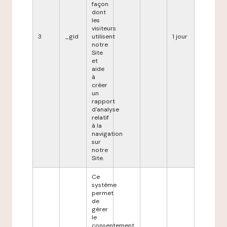
façon
dont
les
visiteurs
3
_gid
utilisent
1 jour
notre
Site
et
aide
à
créer
un
rapport
d'analyse
relatif
à la
navigation
sur
notre
Site.
Ce
système
permet
de
gérer
le
consentement