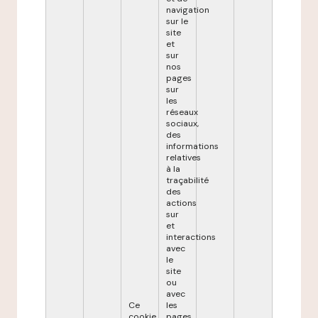
navigation
sur le
site
et
sur
nos
pages
sur
les
réseaux
sociaux,
des
informations
relatives
à la
traçabilité
des
actions
sur
et
interactions
avec
le
site
ou
avec
Ce
les
cookie
pages