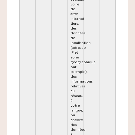
voire
de
sites
internet
tiers,
des
données
de
localisation
(adresse
IP et
zone
géographique
par
exemple),
des
informations
relatives
au
réseau,
à
votre
langue,
ou
encore
des
données
à