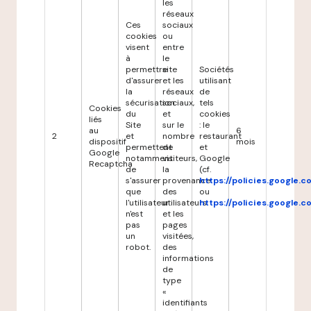
les
réseaux
Ces
sociaux
cookies
ou
visent
entre
à
le
permettre
site
Sociétés
d'assurer
et les
utilisant
la
réseaux
de
sécurisation
sociaux,
tels
Cookies
du
et
cookies
liés
Site
sur le
: le
au
6
2
et
nombre
restaurant
dispositif
mois
permettent
de
et
Google
notamment
visiteurs,
Google
Recaptcha
de
la
(cf.
s'assurer
provenance
https://policies.google.
que
des
ou
l'utilisateur
utilisateurs
https://policies.google.
n'est
et les
pas
pages
un
visitées,
robot.
des
informations
de
type
«
identifiants