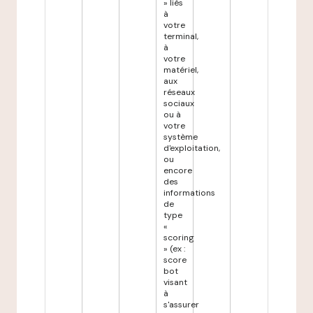
» liés
à
votre
terminal,
à
votre
matériel,
aux
réseaux
sociaux
ou à
votre
système
d'exploitation,
ou
encore
des
informations
de
type
«
scoring
» (ex :
score
bot
visant
à
s'assurer