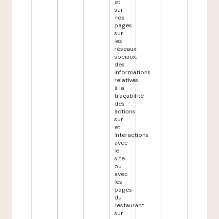
et
sur
nos
pages
sur
les
réseaux
sociaux,
des
informations
relatives
à la
traçabilité
des
actions
sur
et
interactions
avec
le
site
ou
avec
les
pages
du
restaurant
sur