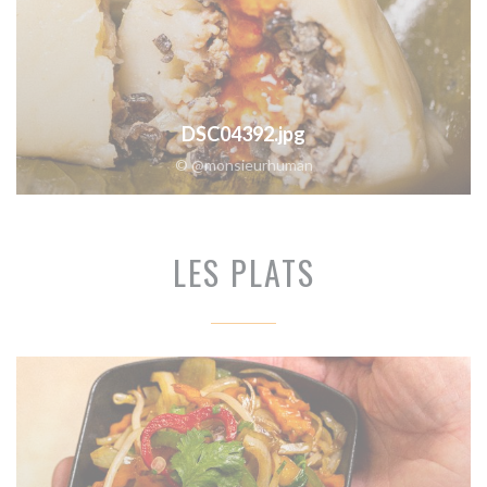
DSC04392.jpg
© @monsieurhuman
LES PLATS