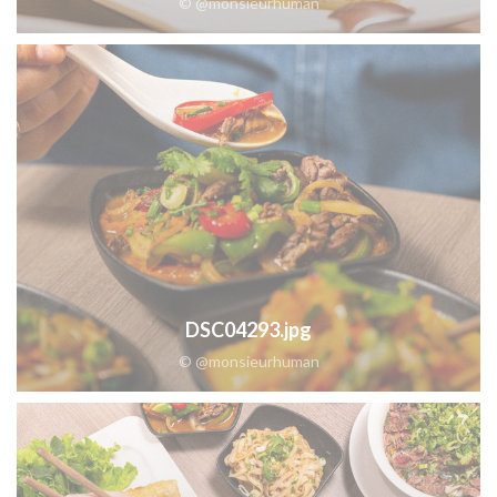
© @monsieurhuman
DSC04293.jpg
© @monsieurhuman