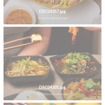
DSC04357.jpg
© @monsieurhuman
DSC04301.jpg
© @monsieurhuman