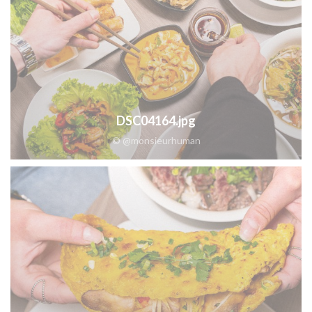
DSC04164.jpg
© @monsieurhuman