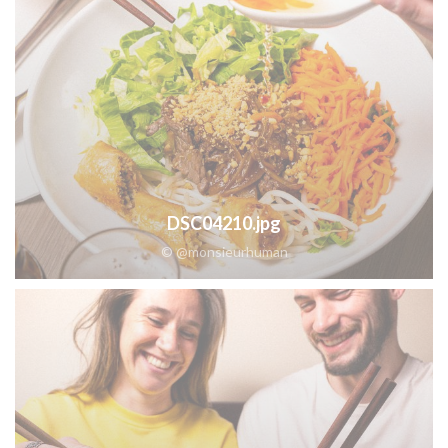
DSC04210.jpg
© @monsieurhuman