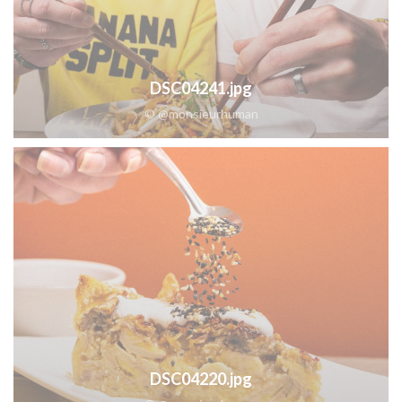
DSC04241.jpg
© @monsieurhuman
DSC04220.jpg