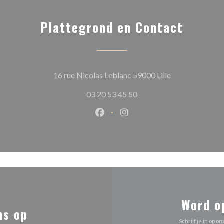
Plattegrond en Contact
((opent in een n
16 rue Nicolas Leblanc 59000 Lille
03 20 53 45 50
Facebook ((opent in een nieuw 
Instagram ((opent in een 
Word o
ns op
Schrijf je in op