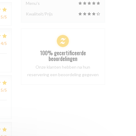
Menu's
Kwaliteit/Prijs
5
/5
4
/5
100% gecertificeerde
beoordelingen
Onze klanten hebben na hun
reservering een beoordeling gegeven
5
/5