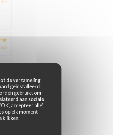
5
/5
5
/5
4
/5
 tot de verzameling
ard geïnstalleerd.
worden gebruikt om
relateerd aan sociale
4
/5
OK, accepteer alle',
zes op elk moment
 klikken.
,