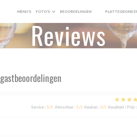
MENU'S
FOTO'S
BEOORDELINGEN
PLATTEGROND E
((OPENT IN EEN NIEUW
((OPENT IN EEN NI
Reviews
gastbeoordelingen
Service
:
5
/5
Atmosfeer
:
5
/5
Keuken
:
5
/5
Kwaliteit / Prijs
: