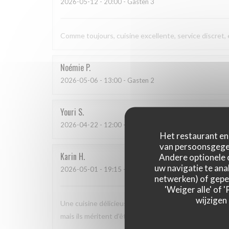
2026-05-12
- 20:00 - Gasten 3
Comme toujours, cuisine excellente, service discret,
Noémie
P
2026-05-06
- 13:00 - Gasten 2
Youri
S
2026-04-22
- 12:00 - Gasten 2
Het restaurant en 
van persoonsgegev
Karin
H
Andere optionele 
uw navigatie te anal
2026-05-01
- 19:15 - Gasten 3
netwerken) of geper
'Weiger alle' of
wijzigen
Une cuisine délicieuse et pleine de saveurs, avec un 
mais ils méritent d'être plus connus car nous nous s