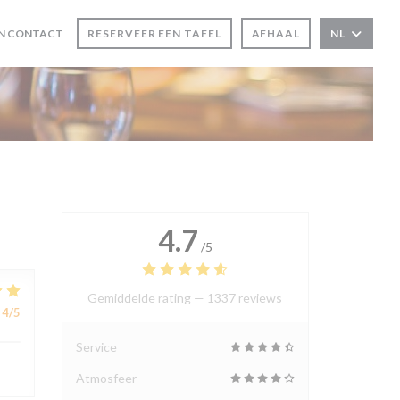
N CONTACT
RESERVEER EEN TAFEL
AFHAAL
NL
 VENSTER))
EUW VENSTER))
4.7
/5
Gemiddelde rating —
1337 reviews
4
/5
Service
Atmosfeer