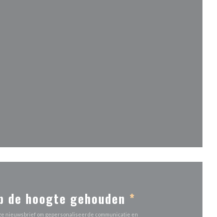
ieuw venster))
venster))
nieuw venster))
p de hoogte gehouden
*
 onze nieuwsbrief om gepersonaliseerde communicatie en