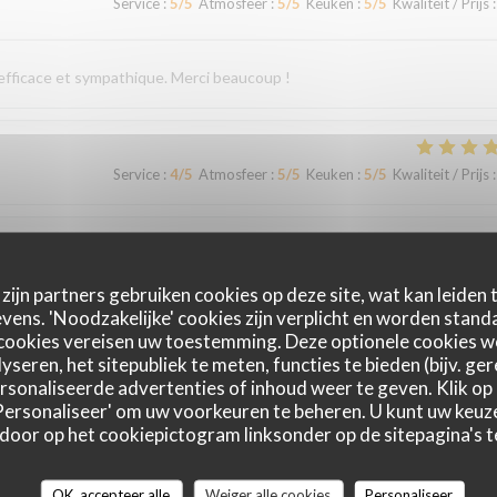
Service
:
5
/5
Atmosfeer
:
5
/5
Keuken
:
5
/5
Kwaliteit / Prijs
:
 efficace et sympathique. Merci beaucoup !
Service
:
4
/5
Atmosfeer
:
5
/5
Keuken
:
5
/5
Kwaliteit / Prijs
:
Service
:
5
/5
Atmosfeer
:
4
/5
Keuken
:
5
/5
Kwaliteit / Prijs
:
zijn partners gebruiken cookies op deze site, wat kan leiden
ens. 'Noodzakelijke' cookies zijn verplicht en worden standa
cookies vereisen uw toestemming. Deze optionele cookies 
yseren, het sitepubliek te meten, functies te bieden (bijv. ge
Service
:
5
/5
Atmosfeer
:
4
/5
Keuken
:
5
/5
Kwaliteit / Prijs
:
sonaliseerde advertenties of inhoud weer te geven. Klik op '
 'Personaliseer' om uw voorkeuren te beheren. U kunt uw keu
 door op het cookiepictogram linksonder op de sitepagina's te
accueil et un service irréprochables. Moins de monde que chez les voisins
ommes régalés !
OK, accepteer alle
Weiger alle cookies
Personaliseer