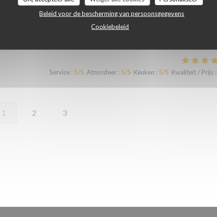
Beleid voor de bescherming van persoonsgegevens
Cookiebeleid
Service
:
5
/5
Atmosfeer
:
5
/5
Keuken
:
5
/5
Kwaliteit / Prijs
:
Service
:
5
/5
Atmosfeer
:
5
/5
Keuken
:
5
/5
Kwaliteit / Prijs
:
1
2
3