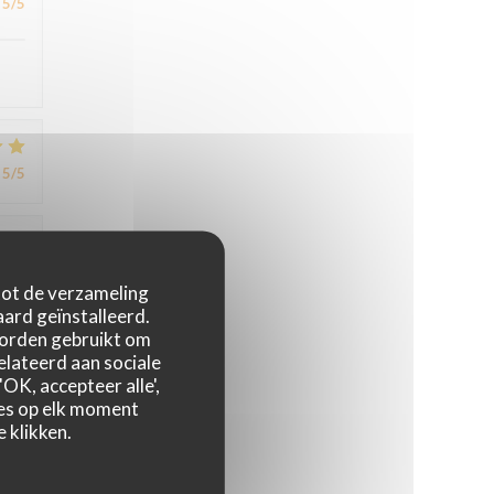
5
/5
5
/5
4
/5
 tot de verzameling
ard geïnstalleerd.
worden gebruikt om
relateerd aan sociale
4
/5
OK, accepteer alle',
zes op elk moment
 klikken.
,