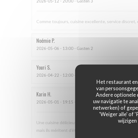
2026-05-12
- 20:00 - Gasten 3
Comme toujours, cuisine excellente, service discret,
Noémie
P
2026-05-06
- 13:00 - Gasten 2
Youri
S
2026-04-22
- 12:00 - Gasten 2
Het restaurant en 
van persoonsgegev
Karin
H
Andere optionele 
uw navigatie te anal
2026-05-01
- 19:15 - Gasten 3
netwerken) of geper
'Weiger alle' of
wijzigen
Une cuisine délicieuse et pleine de saveurs, avec un 
mais ils méritent d'être plus connus car nous nous s