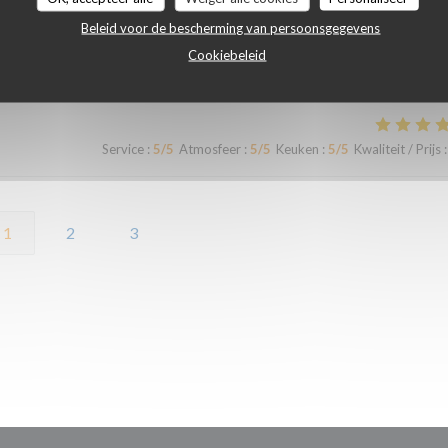
Beleid voor de bescherming van persoonsgegevens
Cookiebeleid
Service
:
5
/5
Atmosfeer
:
5
/5
Keuken
:
5
/5
Kwaliteit / Prijs
:
Service
:
5
/5
Atmosfeer
:
5
/5
Keuken
:
5
/5
Kwaliteit / Prijs
:
1
2
3