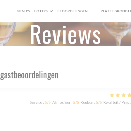
MENU'S
FOTO'S
BEOORDELINGEN
PLATTEGROND E
((OPENT IN EEN NIEUW
((OPENT IN EEN NI
Reviews
gastbeoordelingen
Service
:
5
/5
Atmosfeer
:
5
/5
Keuken
:
5
/5
Kwaliteit / Prijs
: