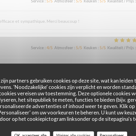
Service
:
5
/5
Atmosfeer
:
5
/5
Keuken
:
5
/5
Kwaliteit / Prijs
:
 efficace et sympathique. Merci beaucoup !
Service
:
4
/5
Atmosfeer
:
5
/5
Keuken
:
5
/5
Kwaliteit / Prijs
:
Service
:
5
/5
Atmosfeer
:
4
/5
Keuken
:
5
/5
Kwaliteit / Prijs
:
zijn partners gebruiken cookies op deze site, wat kan leiden
ens. 'Noodzakelijke' cookies zijn verplicht en worden standa
cookies vereisen uw toestemming. Deze optionele cookies 
yseren, het sitepubliek te meten, functies te bieden (bijv. ge
Service
:
5
/5
Atmosfeer
:
4
/5
Keuken
:
5
/5
Kwaliteit / Prijs
:
sonaliseerde advertenties of inhoud weer te geven. Klik op '
 'Personaliseer' om uw voorkeuren te beheren. U kunt uw keu
 door op het cookiepictogram linksonder op de sitepagina's te
accueil et un service irréprochables. Moins de monde que chez les voisins
ommes régalés !
OK, accepteer alle
Weiger alle cookies
Personaliseer