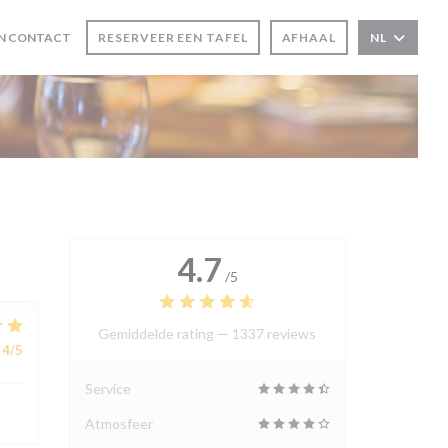
N CONTACT
RESERVEER EEN TAFEL
AFHAAL
NL
 VENSTER))
EUW VENSTER))
4.7
/5
Gemiddelde rating —
1337 reviews
4
/5
Service
Atmosfeer