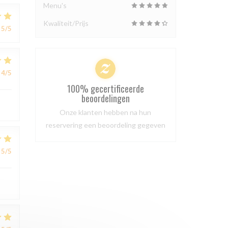
Menu's
Kwaliteit/Prijs
5
/5
4
/5
100% gecertificeerde
beoordelingen
Onze klanten hebben na hun
reservering een beoordeling gegeven
5
/5