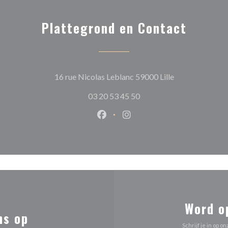
Plattegrond en Contact
((opent in een n
16 rue Nicolas Leblanc 59000 Lille
03 20 53 45 50
Facebook ((opent in een nieuw 
Instagram ((opent in een 
Word o
ns op
Schrijf je in op