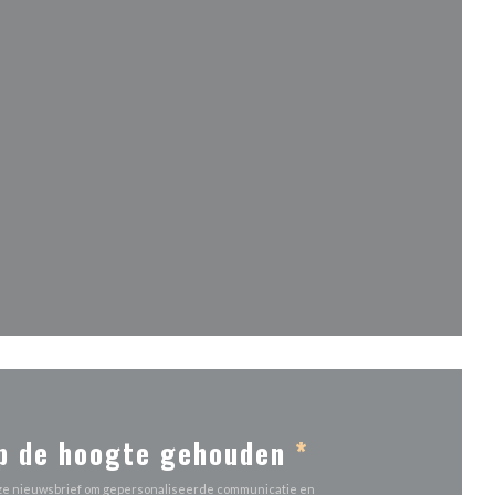
ieuw venster))
venster))
nieuw venster))
p de hoogte gehouden
*
 onze nieuwsbrief om gepersonaliseerde communicatie en