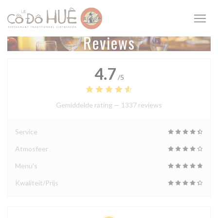
Cookies beheer paneel
Reviews
4.7
/5
Gemiddelde rating —
1337 reviews
Service
Atmosfeer
Menu's
Kwaliteit/Prijs