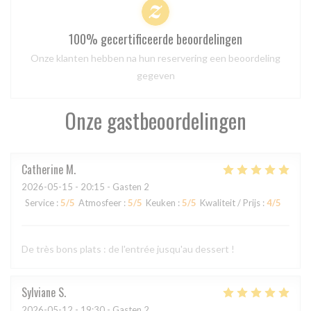
100% gecertificeerde beoordelingen
Onze klanten hebben na hun reservering een beoordeling
gegeven
Onze gastbeoordelingen
Catherine
M
2026-05-15
- 20:15 - Gasten 2
Service
:
5
/5
Atmosfeer
:
5
/5
Keuken
:
5
/5
Kwaliteit / Prijs
:
4
/5
De très bons plats : de l'entrée jusqu'au dessert !
Sylviane
S
2026-05-12
- 19:30 - Gasten 2