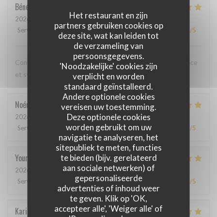
Bénédicte
C
Het restaurant en zijn
2026-05-12
- 20:00 - Gasten 3
partners gebruiken cookies op
Service
:
5
/5
Atmosfeer
:
5
/5
Keuken
:
5
/5
Kwaliteit / Prijs
:
5
/5
deze site, wat kan leiden tot
de verzameling van
persoonsgegevens.
Comme toujours, cuisine excellente, service discret, efficace
'Noodzakelijke' cookies zijn
et sympathique. Merci beaucoup !
verplicht en worden
standaard geïnstalleerd.
Andere optionele cookies
Noémie
P
vereisen uw toestemming.
Deze optionele cookies
2026-05-06
- 13:00 - Gasten 2
worden gebruikt om uw
Service
:
4
/5
Atmosfeer
:
5
/5
Keuken
:
5
/5
Kwaliteit / Prijs
:
5
/5
navigatie te analyseren, het
sitepubliek te meten, functies
Youri
S
te bieden (bijv. gerelateerd
aan sociale netwerken) of
2026-04-22
- 12:00 - Gasten 2
gepersonaliseerde
Service
:
5
/5
Atmosfeer
:
4
/5
Keuken
:
5
/5
Kwaliteit / Prijs
:
4
/5
advertenties of inhoud weer
te geven. Klik op 'OK,
accepteer alle', 'Weiger alle' of
Karin
H