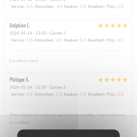
Service
:
5
/5
Atmosfeer
:
4
/5
Keuken
:
5
/5
Kwaliteit / Prijs
:
5
/5
Delphine
E
2026-05-14
- 13:30 - Gasten 5
Service
:
5
/5
Atmosfeer
:
4
/5
Keuken
:
5
/5
Kwaliteit / Prijs
:
4
/5
Excellent repas
Philippe
S
2026-05-14
- 12:30 - Gasten 2
Service
:
5
/5
Atmosfeer
:
5
/5
Keuken
:
5
/5
Kwaliteit / Prijs
:
5
/5
Plats exquis Accueil très agréable et aimable. Cadre sobre et
accueillant.