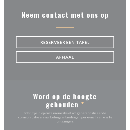
Neem contact met ons op
RESERVEER EEN TAFEL
AFHAAL
Word op de hoogte
gehouden
*
Schrijf je in op onze nieuwsbrief om gepersonaliseerde
communicatie en marketingaanbiedingen per e-mail van ons te
ontvangen.