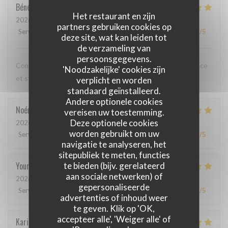
Bénédicte
C
Het restaurant en zijn
2026-05-12
- 20:00 - Gasten 3
partners gebruiken cookies op
Service
:
5
/5
Atmosfeer
:
5
/5
Keuken
:
5
/5
Kwaliteit / Prijs
:
5
/5
deze site, wat kan leiden tot
de verzameling van
persoonsgegevens.
Comme toujours, cuisine excellente, service discret, efficace
'Noodzakelijke' cookies zijn
et sympathique. Merci beaucoup !
verplicht en worden
standaard geïnstalleerd.
Andere optionele cookies
Noémie
P
vereisen uw toestemming.
Deze optionele cookies
2026-05-06
- 13:00 - Gasten 2
worden gebruikt om uw
Service
:
4
/5
Atmosfeer
:
5
/5
Keuken
:
5
/5
Kwaliteit / Prijs
:
5
/5
navigatie te analyseren, het
sitepubliek te meten, functies
Youri
S
te bieden (bijv. gerelateerd
aan sociale netwerken) of
2026-04-22
- 12:00 - Gasten 2
gepersonaliseerde
Service
:
5
/5
Atmosfeer
:
4
/5
Keuken
:
5
/5
Kwaliteit / Prijs
:
4
/5
advertenties of inhoud weer
te geven. Klik op 'OK,
accepteer alle', 'Weiger alle' of
Karin
H