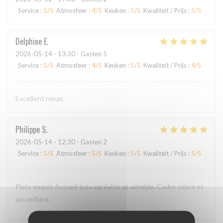
Service
:
5
/5
Atmosfeer
:
4
/5
Keuken
:
5
/5
Kwaliteit / Prijs
:
5
/5
Delphine
E
2026-05-14
- 13:30 - Gasten 5
Service
:
5
/5
Atmosfeer
:
4
/5
Keuken
:
5
/5
Kwaliteit / Prijs
:
4
/5
Excellent repas
Philippe
S
2026-05-14
- 12:30 - Gasten 2
Service
:
5
/5
Atmosfeer
:
5
/5
Keuken
:
5
/5
Kwaliteit / Prijs
:
5
/5
Plats exquis Accueil très agréable et aimable. Cadre sobre et
accueillant.