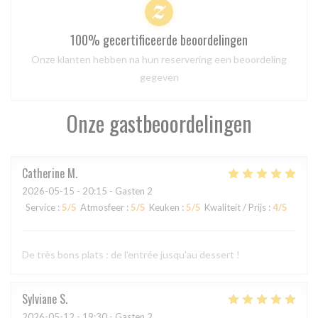
100% gecertificeerde beoordelingen
Onze klanten hebben na hun reservering een beoordeling
gegeven
Onze gastbeoordelingen
Catherine
M
2026-05-15
- 20:15 - Gasten 2
Service
:
5
/5
Atmosfeer
:
5
/5
Keuken
:
5
/5
Kwaliteit / Prijs
:
4
/5
De très bons plats : de l'entrée jusqu'au dessert !
Sylviane
S
2026-05-12
- 19:30 - Gasten 2