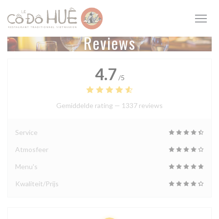
Cookies beheer paneel
Reviews
4.7
/5
Gemiddelde rating —
1337 reviews
Service
Atmosfeer
Menu's
Kwaliteit/Prijs