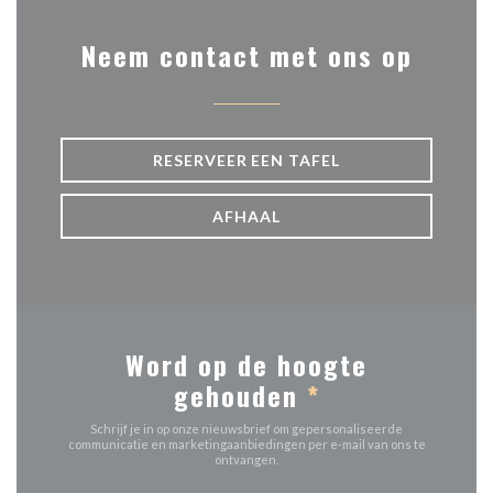
Neem contact met ons op
RESERVEER EEN TAFEL
AFHAAL
Word op de hoogte
gehouden
*
Schrijf je in op onze nieuwsbrief om gepersonaliseerde
communicatie en marketingaanbiedingen per e-mail van ons te
ontvangen.