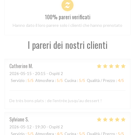
100% pareri verificati
Hanno dato il loro parere solo i clienti che hanno prenotato
I pareri dei nostri clienti
Catherine
M
2026-05-15
- 20:15 - Ospiti 2
Servizio
:
5
/5
Atmosfera
:
5
/5
Cucina
:
5
/5
Qualità / Prezzo
:
4
/5
De très bons plats : de l'entrée jusqu'au dessert !
Sylviane
S
2026-05-12
- 19:30 - Ospiti 2
Servizio
:
5
/5
Atmosfera
:
4
/5
Cucina
:
5
/5
Qualità / Prezzo
:
5
/5