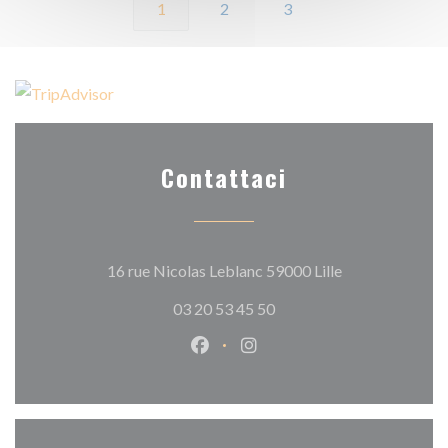
1
2
3
Contattaci
((apre una nuova
16 rue Nicolas Leblanc 59000 Lille
03 20 53 45 50
Facebook ((apre una nuova fines
Instagram ((apre una nuov