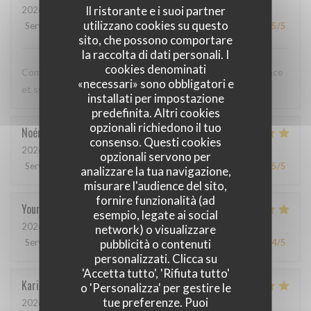
Il ristorante e i suoi partner
2026-05-12
- 20:00 - Ospiti 3
utilizzano cookies su questo
Servizio
:
5
/5
Atmosfera
:
5
/5
Cucina
:
5
/5
Qualità / Prezzo
:
5
/5
sito, che possono comportare
la raccolta di dati personali. I
cookies denominati
Comme toujours, cuisine excellente, service discret, efficace
«necessari» sono obbligatori e
et sympathique. Merci beaucoup !
installati per impostazione
predefinita. Altri cookies
opzionali richiedono il tuo
Noémie
P
consenso. Questi cookies
2026-05-06
- 13:00 - Ospiti 2
opzionali servono per
Servizio
:
4
/5
Atmosfera
:
5
/5
Cucina
:
5
/5
Qualità / Prezzo
:
5
/5
analizzare la tua navigazione,
misurare l'audience del sito,
fornire funzionalità (ad
Youri
S
esempio, legate ai social
2026-04-22
- 12:00 - Ospiti 2
network) o visualizzare
pubblicità o contenuti
Servizio
:
5
/5
Atmosfera
:
4
/5
Cucina
:
5
/5
Qualità / Prezzo
:
4
/5
personalizzati. Clicca su
'Accetta tutto', 'Rifiuta tutto'
Karin
H
o 'Personalizza' per gestire le
tue preferenze. Puoi
2026-05-01
- 19:15 - Ospiti 3