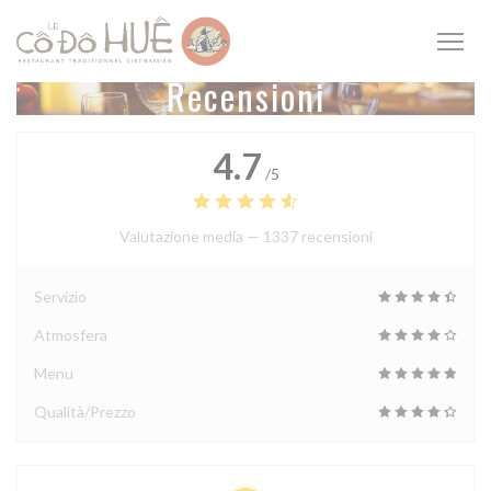
Personalizzazione delle tue scelte sui cookie
Recensioni
4.7
/5
Valutazione media —
1337 recensioni
Servizio
Atmosfera
Menu
Qualità/Prezzo