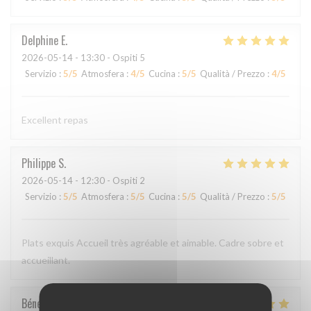
Delphine
E
2026-05-14
- 13:30 - Ospiti 5
Servizio
:
5
/5
Atmosfera
:
4
/5
Cucina
:
5
/5
Qualità / Prezzo
:
4
/5
Excellent repas
Philippe
S
2026-05-14
- 12:30 - Ospiti 2
Servizio
:
5
/5
Atmosfera
:
5
/5
Cucina
:
5
/5
Qualità / Prezzo
:
5
/5
Plats exquis Accueil très agréable et aimable. Cadre sobre et
accueillant.
Bénédicte
C