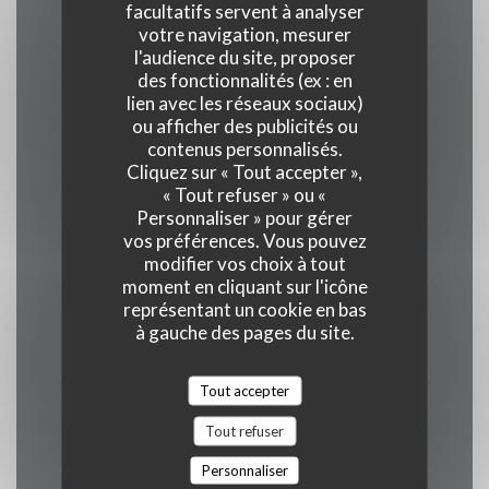
Horaires
facultatifs servent à analyser
votre navigation, mesurer
l'audience du site, proposer
des fonctionnalités (ex : en
lien avec les réseaux sociaux)
Lundi
ou afficher des publicités ou
contenus personnalisés.
19h00 - 22h00
Cliquez sur « Tout accepter »,
« Tout refuser » ou «
Personnaliser » pour gérer
Mar
-
Jeu
vos préférences. Vous pouvez
12h00 - 14h00
19h00 - 22h00
•
modifier vos choix à tout
moment en cliquant sur l'icône
représentant un cookie en bas
Ven
-
Sam
à gauche des pages du site.
12h00 - 15h00
19h00 - 23h00
•
Tout accepter
Dimanche
Tout refuser
Fermé
Personnaliser