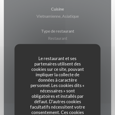
Cuisine
Vietnamienne, Asiatique
Type de restaurant
Restaurant
Services
Le restaurant et ses
Terrasse, Parking public à proximité, A emporter
partenaires utilisent des
cookies sur ce site, pouvant
impliquer la collecte de
Moyens de paiement
données à caractère
Ticket Restaurant, Visa, Eurocard/Mastercard,
personnel. Les cookies dits «
Espèces, Carte Bleue
nécessaires » sont
obligatoires et installés par
défaut. D'autres cookies
facultatifs nécessitent votre
consentement. Ces cookies